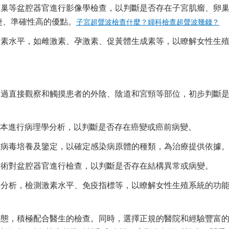
卵巢等盆腔器官進行影像學檢查，以判斷是否存在子宮肌瘤、卵
捷、準確性高的優點。
子宮超聲波檢查什麼？婦科檢查超聲波幾錢？
激素水平，如雌激素、孕激素、促黃體生成素等，以瞭解女性生
。
通過直接觀察和觸摸患者的外陰、陰道和宮頸等部位，初步判斷
樣本進行病理學分析，以判斷是否存在癌變或癌前病變。
或病毒培養及鑒定，以確定感染病原體的種類，為治療提供依據
技術對盆腔器官進行檢查，以判斷是否存在結構異常或病變。
學分析，檢測激素水平、免疫指標等，以瞭解女性生殖系統的功
心態，積極配合醫生的檢查。同時，選擇正規的醫院和經驗豐富