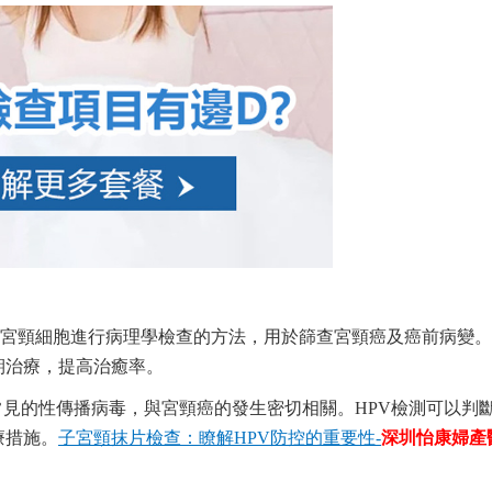
集宮頸細胞進行病理學檢查的方法，用於篩查宮頸癌及癌前病變。
期治療，提高治癒率。
常見的性傳播病毒，與宮頸癌的發生密切相關。HPV檢測可以判
療措施。
子宮頸抹片檢查：瞭解HPV防控的重要性-
深圳怡康婦產