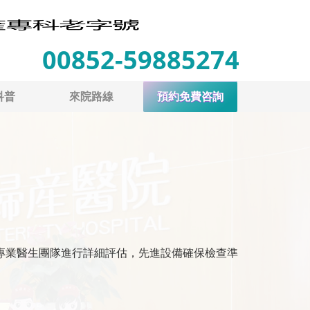
00852-59885274
科普
來院路線
預約免費咨詢
專業醫生團隊進行詳細評估，先進設備確保檢查準
。