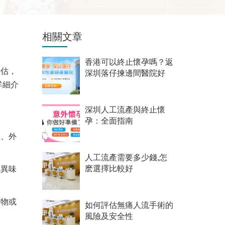
相關文章
香港可以終止懷孕嗎？返
評估，
深圳落仔揀邊間醫院好
詳細介
深圳人工流產與終止懷
孕：全面指南
炎、外
人工流產需要多少錢,怎
麽選擇比較好
或異味
腫物或
如何評估無痛人流手術的
風險及安全性