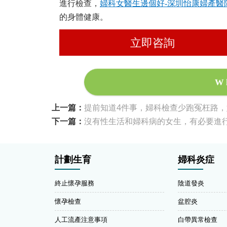
進行檢查，
婦科女醫生邊個好-深圳怡康婦產醫
的身體健康。
立即咨詢
W
上一篇：
提前知道4件事，婦科檢查少跑冤枉路
下一篇：
沒有性生活和婦科病的女生，有必要進
計劃生育
婦科炎症
終止懷孕服務
陰道發炎
懷孕檢查
盆腔炎
人工流產注意事項
白帶異常檢查