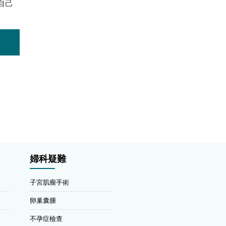
自己
婦科疑難
子宮肌瘤手術
卵巢囊腫
不孕症檢查