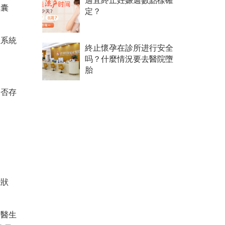
適宜終止妊娠週數點樣確
巢囊
定？
殖系統
終止懷孕在診所进行安全
吗？什麼情況要去醫院墮
胎
是否存
。
能狀
的醫生