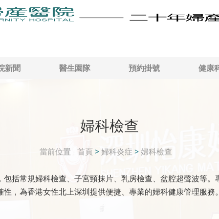
院新聞
醫生園隊
預約掛號
健康
婦科檢查
當前位置
首頁
>
婦科炎症
>
婦科檢查
，包括常規婦科檢查、子宮頸抹片、乳房檢查、盆腔超聲波等。
確性，為香港女性北上深圳提供便捷、專業的婦科健康管理服務