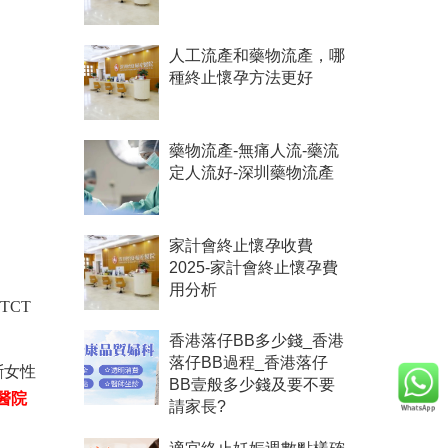
人工流產和藥物流產，哪
種終止懷孕方法更好
藥物流產-無痛人流-藥流
定人流好-深圳藥物流產
家計會終止懷孕收費
2025-家計會終止懷孕費
用分析
TCT
香港落仔BB多少錢_香港
落仔BB過程_香港落仔
斷女性
BB壹般多少錢及要不要
醫院
請家長?