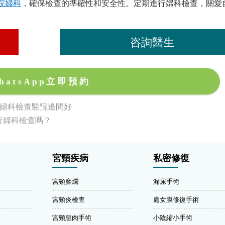
院婦科
，確保檢查的準確性和安全性。定期進行婦科檢查，關愛
咨詢醫生
hatsApp立即預約
，婦科檢查醫院邊間好
行婦科檢查嗎？
宮頸疾病
私密修復
宮頸糜爛
漏尿手術
宮頸炎檢查
處女膜修復手術
宮頸息肉手術
小陰縮小手術