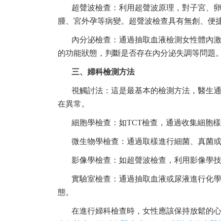
超聲波檢查：利用超聲波原理，對子宮、
腫、宮外孕等病變。超聲波檢查具有無創、便
內分泌檢查：通過抽取血液檢測女性體內
的功能狀態，判斷是否存在內分泌失調等問題
三、婦科檢測方法
視觸討法：這是最基本的檢測方法，醫生
在異常。
細胞學檢查：如TCT檢查，通過收集細胞
微生物學檢查：通過取樣進行細菌、真菌
影像學檢查：如超聲波檢查，利用影像學
實驗室檢查：通過抽取血液或尿液進行化
態。
在進行婦科檢查時，女性應該保持放鬆的