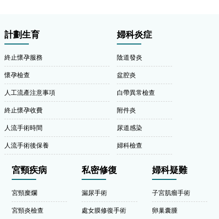
計劃生育
婦科炎症
終止懷孕服務
陰道發炎
懷孕檢查
盆腔炎
人工流產注意事項
白帶異常檢查
終止懷孕收費
附件炎
人流手術時間
尿道感染
人流手術後保養
婦科檢查
宮頸疾病
私密修復
婦科疑難
宮頸糜爛
漏尿手術
子宮肌瘤手術
宮頸炎檢查
處女膜修復手術
卵巢囊腫