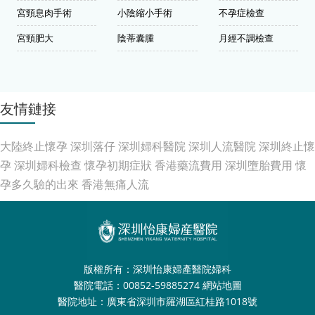
宮頸息肉手術
小陰縮小手術
不孕症檢查
宮頸肥大
陰蒂囊腫
月經不調檢查
友情鏈接
大陸終止懷孕
深圳落仔
深圳婦科醫院
深圳人流醫院
深圳終止懷
孕
深圳婦科檢查
懷孕初期症狀
香港藥流費用
深圳墮胎費用
懷
孕多久驗的出來
香港無痛人流
版權所有：深圳怡康婦產醫院婦科
醫院電話：00852-59885274
網站地圖
醫院地址：廣東省深圳市羅湖區紅桂路1018號