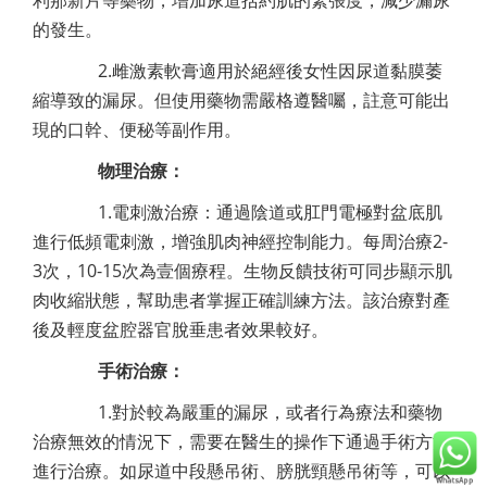
利那新片等藥物，增加尿道括約肌的緊張度，減少漏尿
的發生。
2.雌激素軟膏適用於絕經後女性因尿道黏膜萎
縮導致的漏尿。但使用藥物需嚴格遵醫囑，註意可能出
現的口幹、便秘等副作用。
物理治療：
1.電刺激治療：通過陰道或肛門電極對盆底肌
進行低頻電刺激，增強肌肉神經控制能力。每周治療2-
3次，10-15次為壹個療程。生物反饋技術可同步顯示肌
肉收縮狀態，幫助患者掌握正確訓練方法。該治療對產
後及輕度盆腔器官脫垂患者效果較好。
手術治療：
1.對於較為嚴重的漏尿，或者行為療法和藥物
治療無效的情況下，需要在醫生的操作下通過手術方法
進行治療。如尿道中段懸吊術、膀胱頸懸吊術等，可以