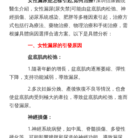
女性漏尿是怎樣引起,如何治療?
深圳怡康醫院
醫生介紹，女性漏尿(尿失禁)可能由盆底肌肉松弛、神
經損傷、泌尿系統感染、肥胖等多種因素引起，治療方
式包括行為療法、藥物治療、物理治療和手術治療，需
根據具體病因選擇合適方案。以下是具體分析：
一、女性漏尿的引發原因
盆底肌肉松弛：
1.隨著年齡的增長，盆底肌肉逐漸萎縮、彈性
下降，支持功能減弱，導致漏尿。
2.多次妊娠分娩、產後恢復不良等情況，也會
使盆底肌肉受到極大的牽拉，導致盆底肌肉松弛，進而
引發漏尿。
神經損傷：
1.神經系統病變，如中風、脊髓損傷、多發性
硬化等，可能影響膀胱和尿道的神經功能，導致漏尿。