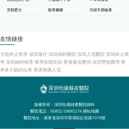
宮頸肥大
陰蒂囊腫
月經不調檢查
友情鏈接
大陸終止懷孕
深圳落仔
深圳婦科醫院
深圳人流醫院
深圳終止懷
孕
深圳婦科檢查
懷孕初期症狀
香港藥流費用
深圳墮胎費用
懷
孕多久驗的出來
香港無痛人流
版權所有：深圳怡康婦產醫院婦科
醫院電話：00852-59885274
網站地圖
醫院地址：廣東省深圳市羅湖區紅桂路1018號