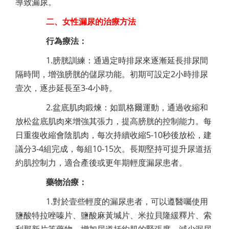
導致漏尿。
二、女性漏尿的治療方法
行為療法：
1.膀胱訓練：通過定時排尿來逐漸延長排尿間
隔時間，增強膀胱的儲尿功能。初期可設定2小時排尿
壹次，逐步延長至3-4小時。
2.盆底肌肉鍛煉：如凱格爾運動，通過收縮和
放松盆底肌肉來增強其張力，提高膀胱的控制能力。每
日重復收縮會陰肌肉，每次持續收縮5-10秒後放松，建
議分3-4組完成，每組10-15次。長期堅持可提升尿道括
約肌控制力，適合產後或更年期輕度漏尿患者。
藥物治療：
1.對於壹些輕度的漏尿患者，可以遵醫囑使用
鹽酸特拉唑嗪片、鹽酸麻黃堿片、米拉貝隆緩釋片、索