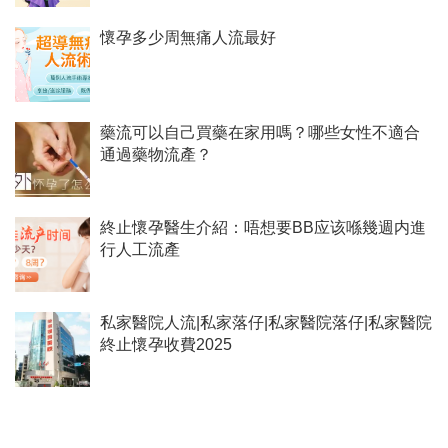
懷孕多少周無痛人流最好
藥流可以自己買藥在家用嗎？哪些女性不適合
通過藥物流產？
終止懷孕醫生介紹：唔想要BB应该喺幾週内進
行人工流產
私家醫院人流|私家落仔|私家醫院落仔|私家醫院
終止懷孕收費2025