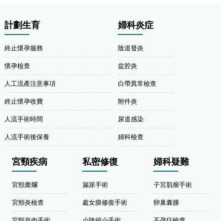
計劃生育
婦科炎症
終止懷孕服務
陰道發炎
懷孕檢查
盆腔炎
人工流產注意事項
白帶異常檢查
終止懷孕收費
附件炎
人流手術時間
尿道感染
人流手術後保養
婦科檢查
宮頸疾病
私密修復
婦科疑難
宮頸糜爛
漏尿手術
子宮肌瘤手術
宮頸炎檢查
處女膜修復手術
卵巢囊腫
宮頸息肉手術
小陰縮小手術
不孕症檢查