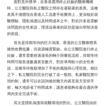
面對意外懷孕，在香港選擇終止妊娠的醫療機構
時，公立醫院與私立醫院之間存在著顯著的差異。這種
差異不僅體現在香港人工流產手術費用上，更深植於就
醫體驗、隱私保護以及時間成本之中。對於許多急需解
決問題的女性來說，理清這兩者的區別是做出明智決策
的前提。
首先是排期等待的巨大鴻溝。香港的公立醫療體系
雖然收費低廉，但資源極度緊缺。在公立醫院進行終止
妊娠，通常需要經過漫長的轉介與審批流程，排期等待
時間可能長達數週甚至數月。對於孕周較小的女性來
說，這種等待無疑增加了手術的風險與心理煎熬。相比
之下，私立醫院則完全打破了這一瓶頸。私家醫院實行
預約制，通常可以在諮詢後的幾天內甚至當天安排手
術，極大地節省了時間成本，讓患者能夠在最合適的孕
周內安全完成手術。
其次是隱私保護與就醫環境的對比。公立醫院由於