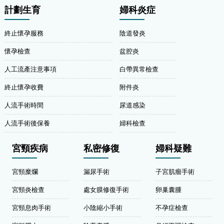
計劃生育
婦科炎症
終止懷孕服務
陰道發炎
懷孕檢查
盆腔炎
人工流產注意事項
白帶異常檢查
終止懷孕收費
附件炎
人流手術時間
尿道感染
人流手術後保養
婦科檢查
宮頸疾病
私密修復
婦科疑難
宮頸糜爛
漏尿手術
子宮肌瘤手術
宮頸炎檢查
處女膜修復手術
卵巢囊腫
宮頸息肉手術
小陰縮小手術
不孕症檢查