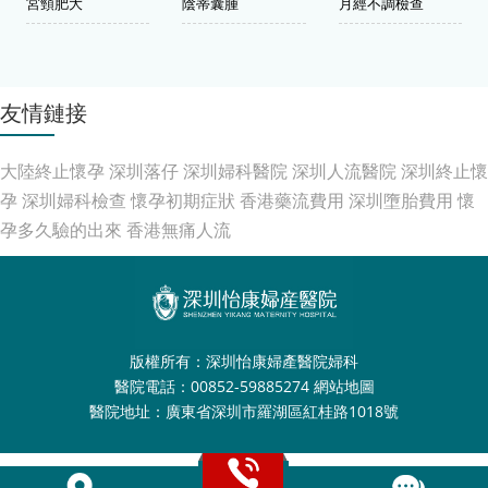
宮頸肥大
陰蒂囊腫
月經不調檢查
友情鏈接
大陸終止懷孕
深圳落仔
深圳婦科醫院
深圳人流醫院
深圳終止懷
孕
深圳婦科檢查
懷孕初期症狀
香港藥流費用
深圳墮胎費用
懷
孕多久驗的出來
香港無痛人流
版權所有：深圳怡康婦產醫院婦科
醫院電話：00852-59885274
網站地圖
醫院地址：廣東省深圳市羅湖區紅桂路1018號