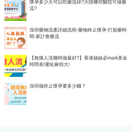
懷孕多少天可以吃藥流掉?大陸哪些醫院可做藥
流?
深圳藥物流產詳細流程-藥物終止懷孕-打胎藥時
間-家計會藥流
【無痛人流幾時做最好?】香港姊妹必mark黃金
時間表!遲咗麻煩大!
深圳做終止懷孕要多少錢？