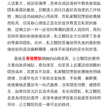
人流量大，候診區擁擠，患者在就診過程中難免會面臨
隱私暴露的尷尬，且醫護人員往往處於高強度的工作狀
態，難以提供細緻的心理疏導。而私家醫院墮胎收費雖
然較高，但其核心價值正是在於提供尊貴且私密的服
務。從獨立的一对一診室到專屬的護理人員陪同，再到
安靜舒適的術後恢復病房，私立醫院全方位保障了患者
的尊嚴與隱私。此外，私立醫院普遍採用先進的微創無
痛技術與資深麻醉團隊，確保手術過程的安全與舒適。
最後是
香港墮胎
價錢的結構差異。公立醫院的費用
主要由政府補貼，看似便宜，但若算上反覆請假就醫的
隱形成本，其實並不划算。私家醫院墮胎收費雖然明碼
標價，但通常包含了術前全套檢查、手術費、麻醉費、
術後藥物及覆診等一站式服務，沒有隱形消費。總體而
言，如果預算允許且追求高效、安全與隱私，私立醫院
是更為理想的選擇；若僅考慮經濟因素且能接受長時間
等待，公立醫院則是一條可走的路徑。