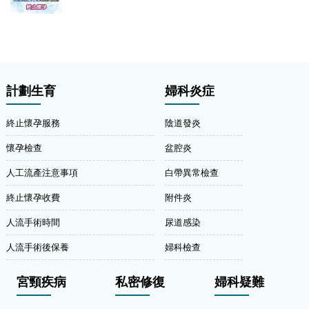
計劃生育
婦科炎症
終止懷孕服務
陰道發炎
懷孕檢查
盆腔炎
人工流產注意事項
白帶異常檢查
終止懷孕收費
附件炎
人流手術時間
尿道感染
人流手術後保養
婦科檢查
宮頸疾病
私密修復
婦科疑難