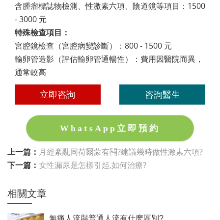
含腫瘤標誌物檢測、性激素六項、陰道鏡等項目：1500
- 3000 元
特殊檢查項目：
宮腔鏡檢查（宮腔病變診斷）：800 - 1500 元
輸卵管造影（評估輸卵管通暢性）：費用因醫院而異，
通常較高
立即咨詢
咨詢醫生
WhatsApp立即預約
上一篇：
月經紊亂同荷爾蒙有關?建議幾時做性激素六項?
下一篇：
女性漏尿是怎樣引起,如何治療?
相關文章
無痛人流與普通人流有什麽區別?