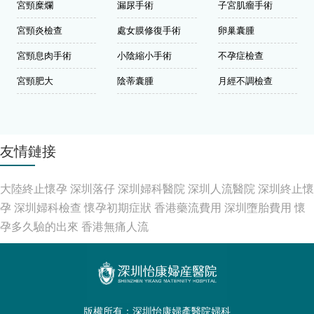
宮頸糜爛
漏尿手術
子宮肌瘤手術
宮頸炎檢查
處女膜修復手術
卵巢囊腫
宮頸息肉手術
小陰縮小手術
不孕症檢查
宮頸肥大
陰蒂囊腫
月經不調檢查
友情鏈接
大陸終止懷孕
深圳落仔
深圳婦科醫院
深圳人流醫院
深圳終止懷
孕
深圳婦科檢查
懷孕初期症狀
香港藥流費用
深圳墮胎費用
懷
孕多久驗的出來
香港無痛人流
版權所有：深圳怡康婦產醫院婦科