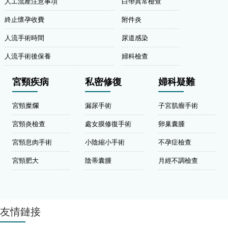
人工流產注意事項
白帶異常檢查
終止懷孕收費
附件炎
人流手術時間
尿道感染
人流手術後保養
婦科檢查
宮頸疾病
私密修復
婦科疑難
宮頸糜爛
漏尿手術
子宮肌瘤手術
宮頸炎檢查
處女膜修復手術
卵巢囊腫
宮頸息肉手術
小陰縮小手術
不孕症檢查
宮頸肥大
陰蒂囊腫
月經不調檢查
友情鏈接