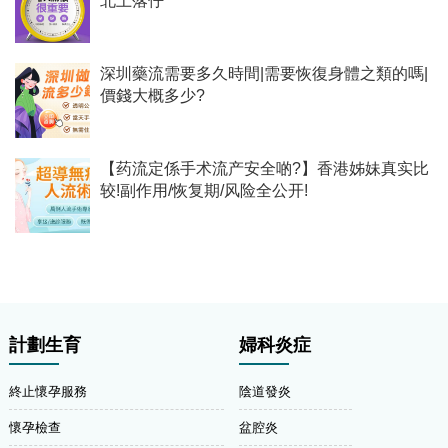
北上落仔
深圳藥流需要多久時間|需要恢復身體之類的嗎|
價錢大概多少?
【药流定係手术流产安全啲?】香港姊妹真实比
较!副作用/恢复期/风险全公开!
計劃生育
婦科炎症
終止懷孕服務
陰道發炎
懷孕檢查
盆腔炎