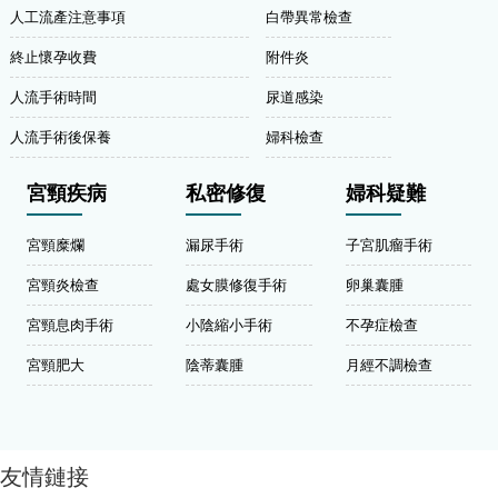
人工流產注意事項
白帶異常檢查
終止懷孕收費
附件炎
人流手術時間
尿道感染
人流手術後保養
婦科檢查
宮頸疾病
私密修復
婦科疑難
宮頸糜爛
漏尿手術
子宮肌瘤手術
宮頸炎檢查
處女膜修復手術
卵巢囊腫
宮頸息肉手術
小陰縮小手術
不孕症檢查
宮頸肥大
陰蒂囊腫
月經不調檢查
友情鏈接