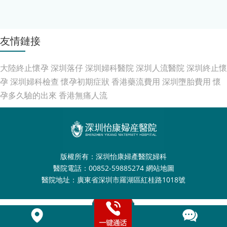
友情鏈接
大陸終止懷孕
深圳落仔
深圳婦科醫院
深圳人流醫院
深圳終止懷
孕
深圳婦科檢查
懷孕初期症狀
香港藥流費用
深圳墮胎費用
懷
孕多久驗的出來
香港無痛人流
版權所有：深圳怡康婦產醫院婦科
醫院電話：00852-59885274
網站地圖
醫院地址：廣東省深圳市羅湖區紅桂路1018號