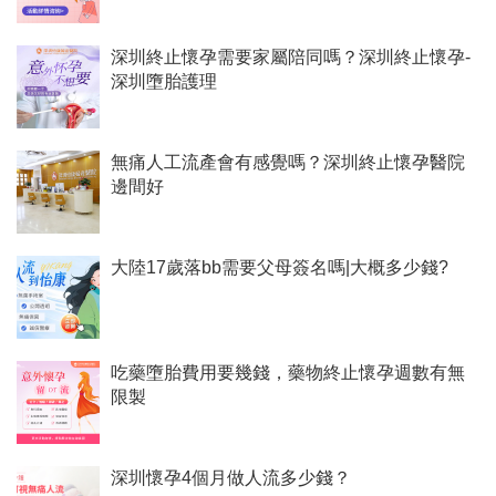
深圳終止懷孕需要家屬陪同嗎？深圳終止懷孕-
深圳墮胎護理
無痛人工流產會有感覺嗎？深圳終止懷孕醫院
邊間好
大陸17歲落bb需要父母簽名嗎|大概多少錢?
吃藥墮胎費用要幾錢，藥物終止懷孕週數有無
限製
深圳懷孕4個月做人流多少錢？