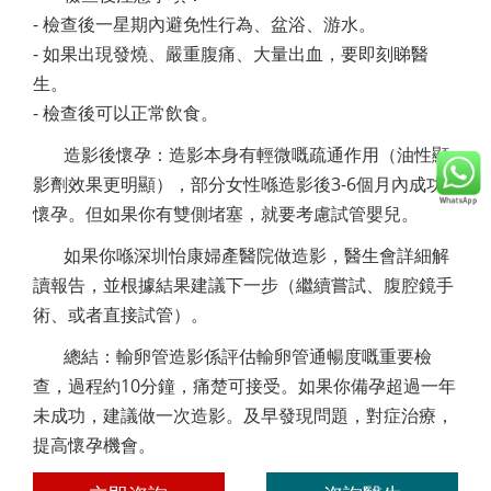
- 檢查後一星期內避免性行為、盆浴、游水。
- 如果出現發燒、嚴重腹痛、大量出血，要即刻睇醫
生。
- 檢查後可以正常飲食。
造影後懷孕：造影本身有輕微嘅疏通作用（油性顯
影劑效果更明顯），部分女性喺造影後3-6個月內成功
懷孕。但如果你有雙側堵塞，就要考慮試管嬰兒。
如果你喺深圳怡康婦產醫院做造影，醫生會詳細解
讀報告，並根據結果建議下一步（繼續嘗試、腹腔鏡手
術、或者直接試管）。
總結：輸卵管造影係評估輸卵管通暢度嘅重要檢
查，過程約10分鐘，痛楚可接受。如果你備孕超過一年
未成功，建議做一次造影。及早發現問題，對症治療，
提高懷孕機會。