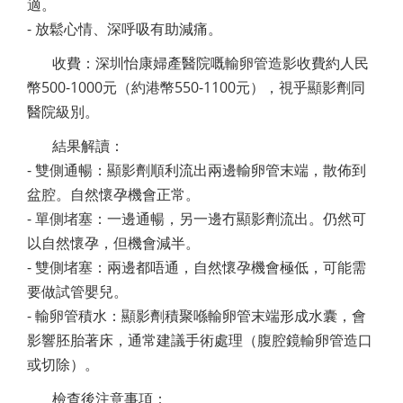
適。
- 放鬆心情、深呼吸有助減痛。
收費：深圳怡康婦產醫院嘅輸卵管造影收費約人民
幣500-1000元（約港幣550-1100元），視乎顯影劑同
醫院級別。
結果解讀：
- 雙側通暢：顯影劑順利流出兩邊輸卵管末端，散佈到
盆腔。自然懷孕機會正常。
- 單側堵塞：一邊通暢，另一邊冇顯影劑流出。仍然可
以自然懷孕，但機會減半。
- 雙側堵塞：兩邊都唔通，自然懷孕機會極低，可能需
要做試管嬰兒。
- 輸卵管積水：顯影劑積聚喺輸卵管末端形成水囊，會
影響胚胎著床，通常建議手術處理（腹腔鏡輸卵管造口
或切除）。
檢查後注意事項：