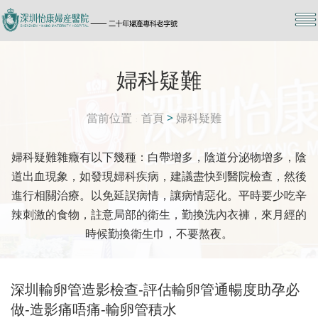
婦科疑難
當前位置
首頁
>
婦科疑難
婦科疑難雜癥有以下幾種：白帶增多，陰道分泌物增多，陰
道出血現象，如發現婦科疾病，建議盡快到醫院檢查，然後
進行相關治療。以免延誤病情，讓病情惡化。平時要少吃辛
辣刺激的食物，註意局部的衛生，勤換洗內衣褲，來月經的
時候勤換衛生巾，不要熬夜。
深圳輸卵管造影檢查-評估輸卵管通暢度助孕必
做-造影痛唔痛-輸卵管積水