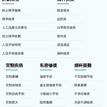
終止懷孕服務
陰道發炎
懷孕檢查
盆腔炎
人工流產注意事項
白帶異常檢查
終止懷孕收費
附件炎
人流手術時間
尿道感染
人流手術後保養
婦科檢查
宮頸疾病
私密修復
婦科疑難
宮頸糜爛
漏尿手術
子宮肌瘤手術
宮頸炎檢查
處女膜修復手術
卵巢囊腫
宮頸息肉手術
小陰縮小手術
不孕症檢查
宮頸肥大
陰蒂囊腫
月經不調檢查