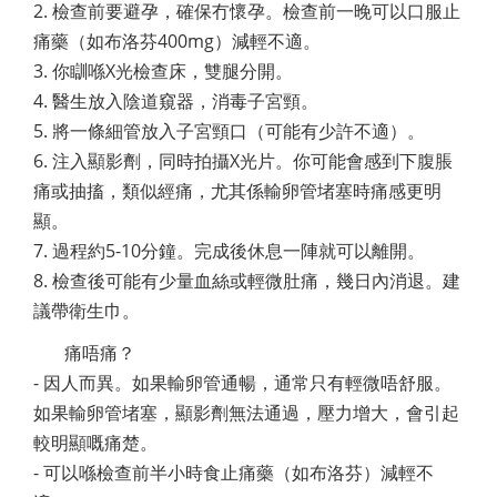
2. 檢查前要避孕，確保冇懷孕。檢查前一晚可以口服止
痛藥（如布洛芬400mg）減輕不適。
3. 你瞓喺X光檢查床，雙腿分開。
4. 醫生放入陰道窺器，消毒子宮頸。
5. 將一條細管放入子宮頸口（可能有少許不適）。
6. 注入顯影劑，同時拍攝X光片。你可能會感到下腹脹
痛或抽搐，類似經痛，尤其係輸卵管堵塞時痛感更明
顯。
7. 過程約5-10分鐘。完成後休息一陣就可以離開。
8. 檢查後可能有少量血絲或輕微肚痛，幾日內消退。建
議帶衛生巾。
痛唔痛？
- 因人而異。如果輸卵管通暢，通常只有輕微唔舒服。
如果輸卵管堵塞，顯影劑無法通過，壓力增大，會引起
較明顯嘅痛楚。
- 可以喺檢查前半小時食止痛藥（如布洛芬）減輕不