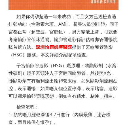
如果你備孕超過一年未成功，而且女方已經檢查過
排卵功能（性激素六項、AMH、超聲波監測排卵）同子
宮都正常（超聲波、宮腔鏡），男方精液正常，咁就要
考慮輸卵管係咪通暢。輸卵管造影係評估輸卵管通暢度
嘅首選方法。
深圳怡康婦產醫院
提供子宮輸卵管造影
（HSG）服務。本文詳細介紹呢項檢查。
子宮輸卵管造影（HSG）嘅原理：將顯影劑（水溶
性碘劑）經子宮頸注入子宮腔同輸卵管，然後照X光，
睇顯影劑有冇順利流出輸卵管末端。如果顯影劑流到盆
腔，表示通暢；如果喺某個位置停滯，表示堵塞。造影
可以顯示輸卵管嘅形態，例如有冇積水、粘連、扭曲。
檢查流程：
1. 預約喺月經乾淨後3-7日進行（內膜最薄，適合檢
查，而且確保冇懷孕）。