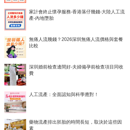
家計會終止懷孕服務-香港落仔幾錢-大陸人工流
產-內地墮胎
無痛人流幾錢？2026深圳無痛人流價格與套餐
比較
深圳婚前檢查邊間好-夫婦備孕前檢查項目同收
費
人工流產：全面認知與科學應對！
藥物流產排出胚胎的時間長短，取決於這些因
素