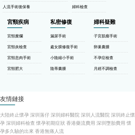
人流手術後保養
婦科檢查
宮頸疾病
私密修復
婦科疑難
宮頸糜爛
漏尿手術
子宮肌瘤手術
宮頸炎檢查
處女膜修復手術
卵巢囊腫
宮頸息肉手術
小陰縮小手術
不孕症檢查
宮頸肥大
陰蒂囊腫
月經不調檢查
友情鏈接
大陸終止懷孕
深圳落仔
深圳婦科醫院
深圳人流醫院
深圳終止懷
孕
深圳婦科檢查
懷孕初期症狀
香港藥流費用
深圳墮胎費用
懷
孕多久驗的出來
香港無痛人流