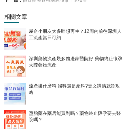
下一篇：
懷疑輸卵管堵塞應該做什麽檢查
相關文章
屋企小朋友太多唔想再生？12周內前往深圳人
工流產當日可約
深圳藥物流產幾多錢邊家醫院好-藥物終止懷孕-
大陸藥物流產
流產掛什麽科,婦科還是產科?壹文講清就診攻
略!
墮胎藥在藥房能買到嗎？藥物終止懷孕要去醫
院嗎？