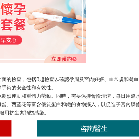
全面的檢查，包括B超檢查以確認孕周及宮內妊娠、血常規和凝血
保手術的安全性和有效性。
免劇烈運動和重體力勞動。同時，需要保持會陰清潔，每日用溫
雞蛋、西藍花等富含優質蛋白和鐵的食物攝入，以促進子宮內膜
囑服用抗生素預防感染。
咨詢醫生