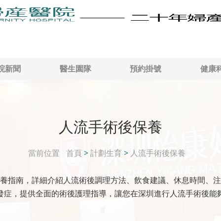
院新聞
醫生園隊
預約掛號
健康
人流手術後保養
當前位置
首頁
>
計劃生育
>
人流手術後保養
養指南，詳細介紹人流術後調理方法、飲食建議、休息時間、注
發症，提供全面的術後護理指導，讓您在深圳進行人流手術後能