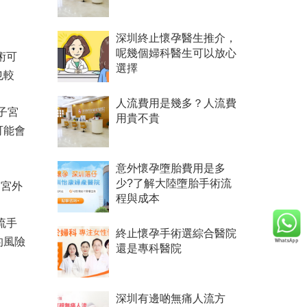
深圳終止懷孕醫生推介，
呢幾個婦科醫生可以放心
術可
選擇
也較
人流費用是幾多？人流費
子宮
用貴不貴
可能會
意外懷孕墮胎費用是多
少?了解大陸墮胎手術流
是宮外
程與成本
流手
終止懷孕手術選綜合醫院
的風險
還是專科醫院
深圳有邊啲無痛人流方