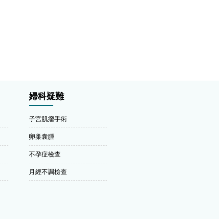
婦科疑難
子宮肌瘤手術
卵巢囊腫
不孕症檢查
月經不調檢查