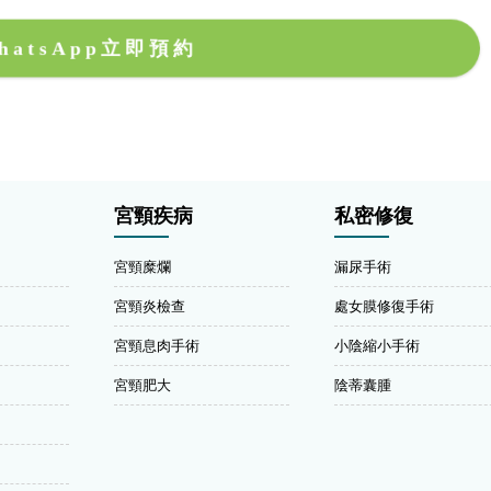
hatsApp立即預約
宮頸疾病
私密修復
宮頸糜爛
漏尿手術
宮頸炎檢查
處女膜修復手術
宮頸息肉手術
小陰縮小手術
宮頸肥大
陰蒂囊腫