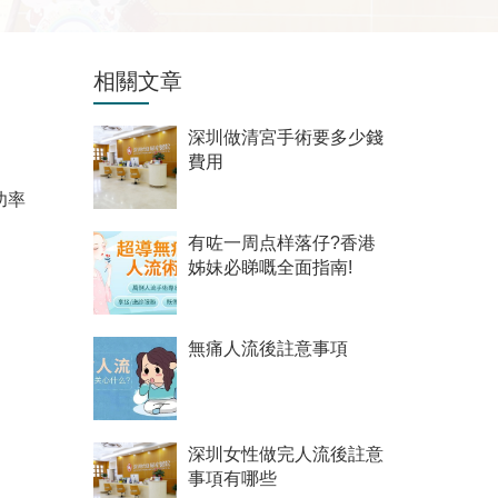
相關文章
深圳做清宮手術要多少錢
費用
功率
有咗一周点样落仔?香港
姊妹必睇嘅全面指南!
無痛人流後註意事項
深圳女性做完人流後註意
事項有哪些