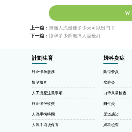
W
上一篇：
無痛人流最佳多少天可以出門？
下一篇：
懷孕多少周無痛人流最好
計劃生育
婦科炎症
終止懷孕服務
陰道發炎
懷孕檢查
盆腔炎
人工流產注意事項
白帶異常檢查
終止懷孕收費
附件炎
人流手術時間
尿道感染
人流手術後保養
婦科檢查