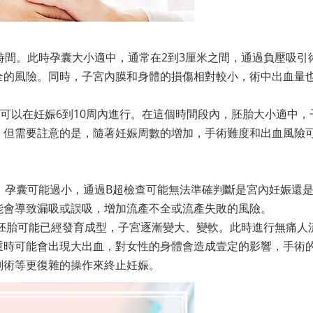
時間。此時孕囊大小適中，通常在2到3厘米之間，通過負壓吸引
全的風險。同時，子宮內膜和身體的損傷相對較小，術中出血量
間可以在妊娠6到10周內進行。在這個時間段內，胚胎大小適中，
。但需要註意的是，隨著妊娠周數的增加，手術難度和出血風險
，孕囊可能過小，通過B超檢查可能無法準確判斷是宮內妊娠還
能會導致漏吸或誤吸，增加流產不全或流產失敗的風險。
，胚胎可能已經發育成型，子宮逐漸變大、變軟。此時進行無痛人
重時可能會出現大出血，對女性的身體會造成壹定的影響，手術
刮術等更復雜的操作來終止妊娠。