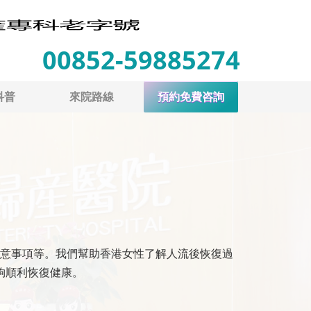
00852-59885274
科普
來院路線
預約免費咨詢
意事項等。我們幫助香港女性了解人流後恢復過
夠順利恢復健康。