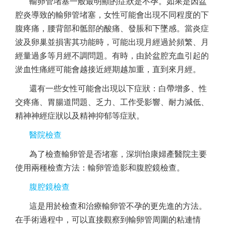
輸卵管堵塞一般最明顯的症狀是不孕。如果是因盆
腔炎導致的輸卵管堵塞，女性可能會出現不同程度的下
腹疼痛，腰背部和骶部的酸痛、發脹和下墜感。當炎症
波及卵巢並損害其功能時，可能出現月經過於頻繁、月
經量過多等月經不調問題。有時，由於盆腔充血引起的
淤血性痛經可能會越接近經期越加重，直到來月經。
還有一些女性可能會出現以下症狀：白帶增多、性
交疼痛、胃腸道問題、乏力、工作受影響、耐力減低、
精神神經症狀以及精神抑郁等症狀。
醫院檢查
為了檢查輸卵管是否堵塞，深圳怡康婦產醫院主要
使用兩種檢查方法：輸卵管造影和腹腔鏡檢查。
腹腔鏡檢查
這是用於檢查和治療輸卵管不孕的更先進的方法。
在手術過程中，可以直接觀察到輸卵管周圍的粘連情