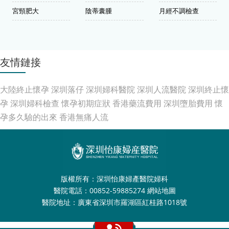
宮頸肥大
陰蒂囊腫
月經不調檢查
友情鏈接
大陸終止懷孕
深圳落仔
深圳婦科醫院
深圳人流醫院
深圳終止懷
孕
深圳婦科檢查
懷孕初期症狀
香港藥流費用
深圳墮胎費用
懷
孕多久驗的出來
香港無痛人流
版權所有：深圳怡康婦產醫院婦科
醫院電話：00852-59885274
網站地圖
醫院地址：廣東省深圳市羅湖區紅桂路1018號