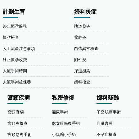
計劃生育
婦科炎症
終止懷孕服務
陰道發炎
懷孕檢查
盆腔炎
人工流產注意事項
白帶異常檢查
終止懷孕收費
附件炎
人流手術時間
尿道感染
人流手術後保養
婦科檢查
宮頸疾病
私密修復
婦科疑難
宮頸糜爛
漏尿手術
子宮肌瘤手術
宮頸炎檢查
處女膜修復手術
卵巢囊腫
宮頸息肉手術
小陰縮小手術
不孕症檢查