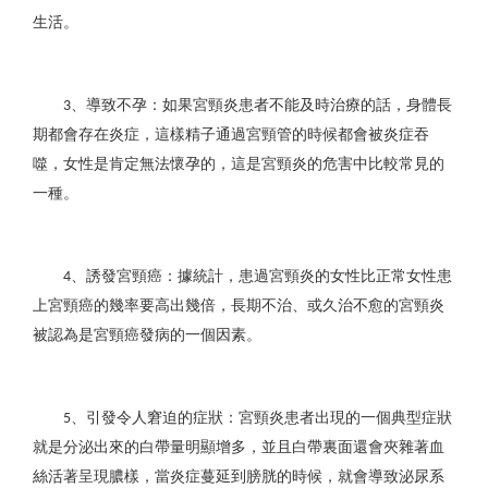
生活。
、導致不孕：如果宮頸炎患者不能及時治療的話，身體長
3
期都會存在炎症，這樣精子通過宮頸管的時候都會被炎症吞
噬，女性是肯定無法懷孕的，這是宮頸炎的危害中比較常見的
一種。
、誘發宮頸癌：據統計，患過宮頸炎的女性比正常女性患
4
上宮頸癌的幾率要高出幾倍，長期不治、或久治不愈的宮頸炎
被認為是宮頸癌發病的一個因素。
、引發令人窘迫的症狀：宮頸炎患者出現的一個典型症狀
5
就是分泌出來的白帶量明顯增多，並且白帶裏面還會夾雜著血
絲活著呈現膿樣，當炎症蔓延到膀胱的時候，就會導致泌尿系