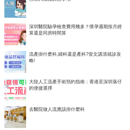
深圳醫院驗孕檢查費用幾多？懷孕週期按月經
算還是同房時間算
流產掛什麽科,婦科還是產科?壹文講清就診攻
略!
​大陸人工流產手術預約指南：香港至深圳落仔
的便捷選擇
去醫院做人流應該掛什麼科