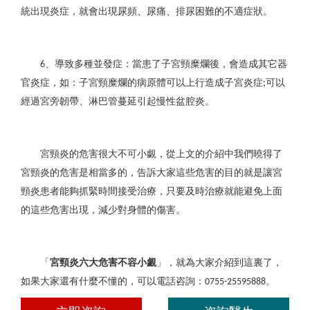
統出現炎症，就會出現尿頻、尿痛、排尿困難的不適症狀。
、導致多種並發症：當患了子宮頸糜爛後，會造成其它器
6
官炎症，如：子宮頸糜爛的病原體可以上行造成子宮炎症
可以
;
經過宮旁韌帶、淋巴管蔓延引起慢性盆腔炎。
宮頸炎的危害很大不可小覷，從上文的介紹中我們曉得了
宮頸炎的危害是相當多的，告訴大家這些危害的目的就是讓宮
頸炎患者能夠抓緊時間接受治療，只要及時治療就能避免上面
的這些危害出現，減少對身體的傷害。
「
宮頸炎六大危害不容小覷
」，就為大家介紹到這裏了，
如果大家還有什麼不懂的，可以電話咨詢：
。
0755-25595888