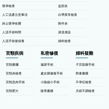
懷孕檢查
盆腔炎
人工流產注意事項
白帶異常檢查
終止懷孕收費
附件炎
人流手術時間
尿道感染
人流手術後保養
婦科檢查
宮頸疾病
私密修復
婦科疑難
宮頸糜爛
漏尿手術
子宮肌瘤手術
宮頸炎檢查
處女膜修復手術
卵巢囊腫
宮頸息肉手術
小陰縮小手術
不孕症檢查
宮頸肥大
陰蒂囊腫
月經不調檢查