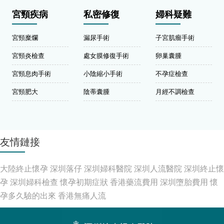
宮頸疾病
私密修復
婦科疑難
宮頸糜爛
漏尿手術
子宮肌瘤手術
宮頸炎檢查
處女膜修復手術
卵巢囊腫
宮頸息肉手術
小陰縮小手術
不孕症檢查
宮頸肥大
陰蒂囊腫
月經不調檢查
友情鏈接
大陸終止懷孕
深圳落仔
深圳婦科醫院
深圳人流醫院
深圳終止懷
孕
深圳婦科檢查
懷孕初期症狀
香港藥流費用
深圳墮胎費用
懷
孕多久驗的出來
香港無痛人流