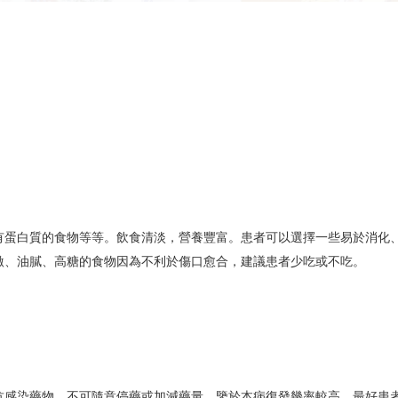
有蛋白質的食物等等。飲食清淡，營養豐富。患者可以選擇一些易於消化
激、油膩、高糖的食物因為不利於傷口愈合，建議患者少吃或不吃。
抗感染藥物，不可隨意停藥或加減藥量，鑒於本病復發幾率較高，最好患