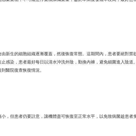
會由新生的細胞組織逐漸覆蓋，然後恢復常態。這期間內，患者要絕對禁
防止感染，患者最好每日以清水沖洗外陰，勤換內褲，避免細菌進入陰道
後到醫院復查恢復情況。
傷小，但患者仍要註意，讓機體盡可恢復至正常水平，以免致病菌趁患者