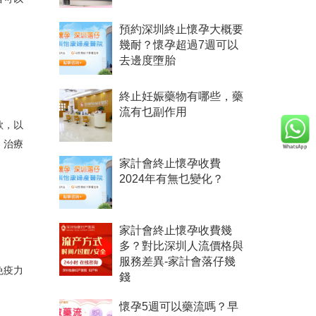
預約深圳終止懷孕大概要
幾耐？懷孕超過7週可以
去邊度墮胎
終止妊娠藥物有哪些，藥
流有乜副作用
欲，以
。治療
家計會終止懷孕收費
2024年有無乜變化？
家計會終止懷孕收費幾
多？對比深圳人流價格與
服務差異-家計會落仔幾
免疫力
錢
懷孕5週可以藥流嗎？早