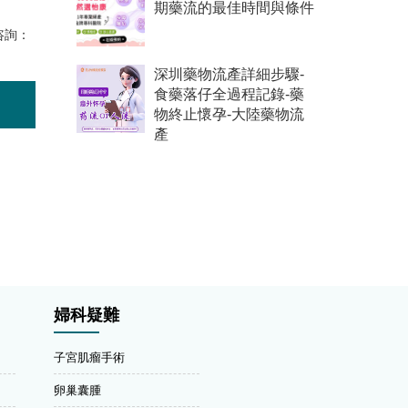
期藥流的最佳時間與條件
咨詢：
深圳藥物流產詳細步驟-
食藥落仔全過程記錄-藥
物終止懷孕-大陸藥物流
產
婦科疑難
子宮肌瘤手術
卵巢囊腫