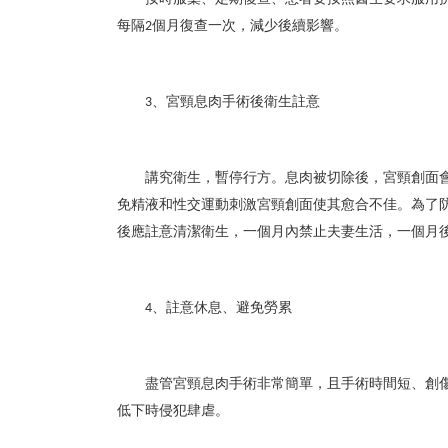
每隔
個月復查一次，減少後續影響。
2
、宮頸息肉手術後衛生註意
3
講究衛生，暫停行方。息肉被切除後，宮頸創面
免精液和性交運動刺激宮頸創面使其愈合不佳。為了
後應註意清潔衛生，一個月內禁止夫妻生活，一個月
、註意休息、避免勞累
4
盡管宮頸息肉手術非常簡單，且手術時間短、創
低下時侵犯肆虐。