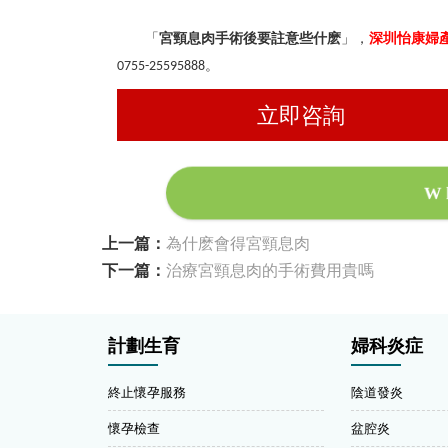
「
宮頸息肉手術後要註意些什麽
」，
深圳怡康婦
。
0755-25595888
立即咨詢
W
上一篇：
為什麽會得宮頸息肉
下一篇：
治療宮頸息肉的手術費用貴嗎
計劃生育
婦科炎症
終止懷孕服務
陰道發炎
懷孕檢查
盆腔炎