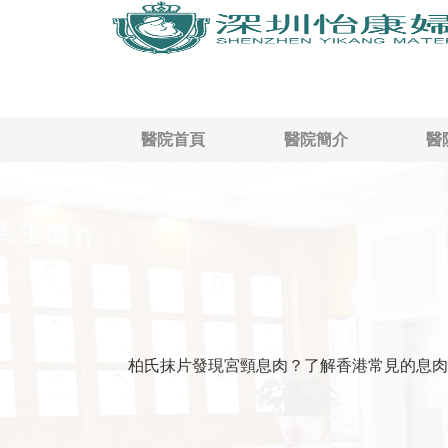
醫院首頁
醫院簡介
醫
柏氏抹片發現宮頸息肉？了解香港常見的息肉