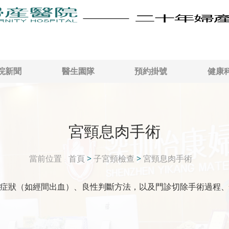
院新聞
醫生園隊
預約掛號
健康
宮頸息肉手術
當前位置
首頁
>
子宮頸檢查
>
宮頸息肉手術
症狀（如經間出血）、良性判斷方法，以及門診切除手術過程、