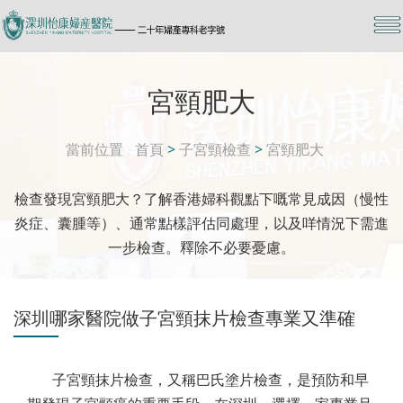
宮頸肥大
當前位置
首頁
>
子宮頸檢查
>
宮頸肥大
檢查發現宮頸肥大？了解香港婦科觀點下嘅常見成因（慢性
炎症、囊腫等）、通常點樣評估同處理，以及咩情況下需進
一步檢查。釋除不必要憂慮。
深圳哪家醫院做子宮頸抹片檢查專業又準確
子宮頸抹片檢查，又稱巴氏塗片檢查，是預防和早