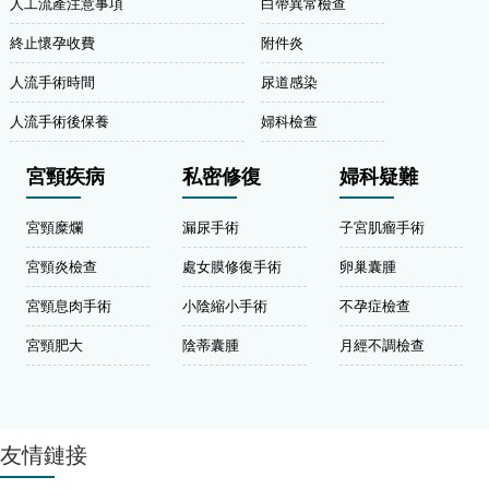
人工流產注意事項
白帶異常檢查
終止懷孕收費
附件炎
人流手術時間
尿道感染
人流手術後保養
婦科檢查
宮頸疾病
私密修復
婦科疑難
宮頸糜爛
漏尿手術
子宮肌瘤手術
宮頸炎檢查
處女膜修復手術
卵巢囊腫
宮頸息肉手術
小陰縮小手術
不孕症檢查
宮頸肥大
陰蒂囊腫
月經不調檢查
友情鏈接