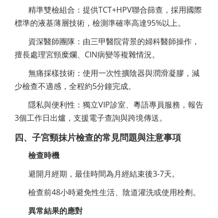
精準雙檢組合：提供TCT+HPV聯合篩查，採用國際
標準的液基薄層技術，檢測準確率高達95%以上。
資深醫師團隊：由三甲醫院背景的婦科醫師操作，
擅長處理宮頸糜爛、CIN病變等複雜情況。
無痛採樣技術：使用一次性擴陰器與潤滑凝膠，減
少檢查不適感，全程約5分鐘完成。
隱私與便利性：獨立VIP診室、粵語專員服務，報告
3個工作日出爐，支援電子查詢與跨境傳送。
四、子宮頸抹片檢查的常見問題與注意事項
檢查時機
避開月經期，最佳時間為月經結束後3-7天。
檢查前48小時避免性生活、陰道灌洗或使用栓劑。
異常結果的應對