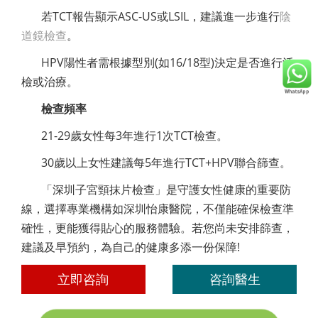
若TCT報告顯示ASC-US或LSIL，建議進一步進行
陰
道鏡檢查
。
HPV陽性者需根據型別(如16/18型)決定是否進行活
檢或治療。
檢查頻率
21-29歲女性每3年進行1次TCT檢查。
30歲以上女性建議每5年進行TCT+HPV聯合篩查。
「深圳子宮頸抹片檢查」是守護女性健康的重要防
線，選擇專業機構如深圳怡康醫院，不僅能確保檢查準
確性，更能獲得貼心的服務體驗。若您尚未安排篩查，
建議及早預約，為自己的健康多添一份保障!
立即咨詢
咨詢醫生