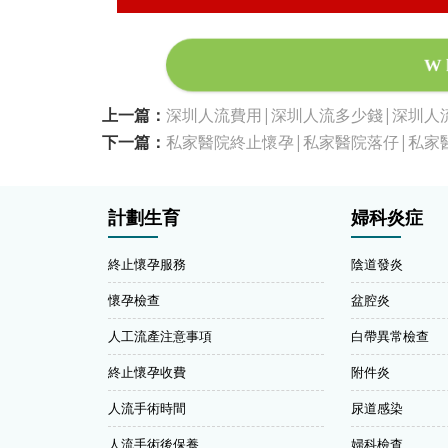
W
上一篇：
深圳人流費用|深圳人流多少錢|深圳人
下一篇：
私家醫院終止懷孕|私家醫院落仔|私家
計劃生育
婦科炎症
終止懷孕服務
陰道發炎
懷孕檢查
盆腔炎
人工流產注意事項
白帶異常檢查
終止懷孕收費
附件炎
人流手術時間
尿道感染
人流手術後保養
婦科檢查