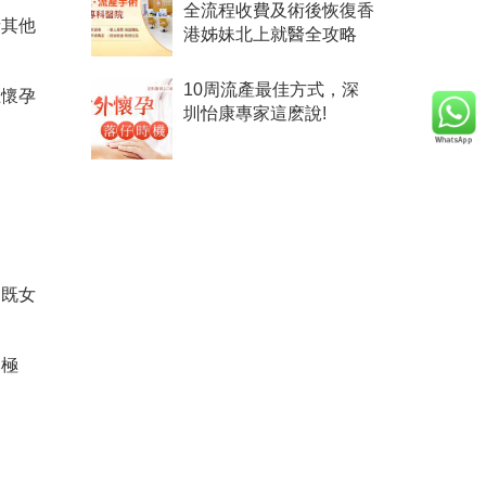
全流程收費及術後恢復香
者其他
港姊妹北上就醫全攻略
10周流產最佳方式，深
止懷孕
圳怡康專家這麽說!
制既女
比極