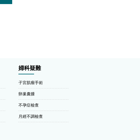
婦科疑難
子宮肌瘤手術
卵巢囊腫
不孕症檢查
月經不調檢查