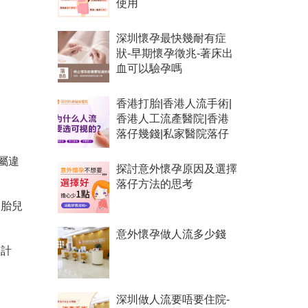
使用
深圳懷孕最快幾耐有症
狀-早期懷孕徵兆-著床出
血可以驗孕嗎
香港打胎|香港人流手術|
香港人工流產醫院|香港
落仔幾錢|私家醫院落仔
屬違
探討意外懷孕原因及選擇
落仔方法的思考
；胎兒
意外懷孕做人流多少錢
家計
深圳做人流要唔要住院-