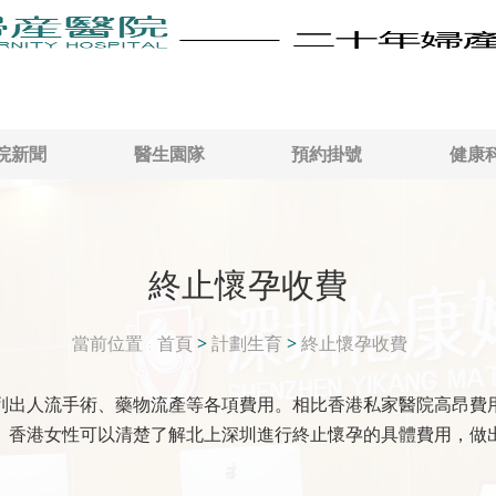
院新聞
醫生園隊
預約掛號
健康
終止懷孕收費
當前位置
首頁
>
計劃生育
>
終止懷孕收費
列出人流手術、藥物流產等各項費用。相比香港私家醫院高昂費
。香港女性可以清楚了解北上深圳進行終止懷孕的具體費用，做