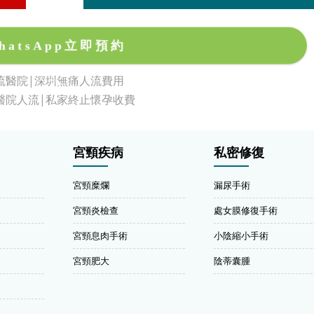
hatsApp立即預約
流醫院|深圳無痛人流費用
醫院人流|私家終止懷孕收費
宮頸疾病
私密修復
宮頸糜爛
漏尿手術
宮頸炎檢查
處女膜修復手術
宮頸息肉手術
小陰縮小手術
宮頸肥大
陰蒂囊腫