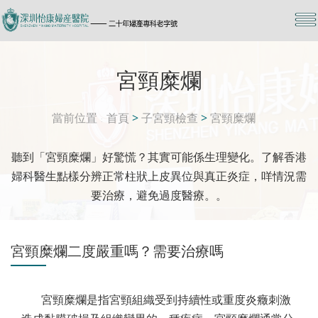
宮頸糜爛
當前位置
首頁
>
子宮頸檢查
>
宮頸糜爛
聽到「宮頸糜爛」好驚慌？其實可能係生理變化。了解香港
婦科醫生點樣分辨正常柱狀上皮異位與真正炎症，咩情況需
要治療，避免過度醫療。。
宮頸糜爛二度嚴重嗎？需要治療嗎
宮頸糜爛是指宮頸組織受到持續性或重度炎癥刺激