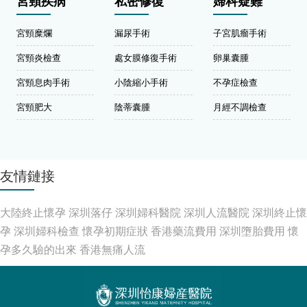
宮頸疾病
私密修復
婦科疑難
宮頸糜爛
漏尿手術
子宮肌瘤手術
宮頸炎檢查
處女膜修復手術
卵巢囊腫
宮頸息肉手術
小陰縮小手術
不孕症檢查
宮頸肥大
陰蒂囊腫
月經不調檢查
友情鏈接
大陸終止懷孕
深圳落仔
深圳婦科醫院
深圳人流醫院
深圳終止懷
孕
深圳婦科檢查
懷孕初期症狀
香港藥流費用
深圳墮胎費用
懷
孕多久驗的出來
香港無痛人流