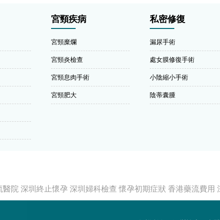
宮頸疾病
私密修復
宮頸糜爛
漏尿手術
宮頸炎檢查
處女膜修復手術
宮頸息肉手術
小陰縮小手術
宮頸肥大
陰蒂囊腫
流醫院
深圳終止懷孕
深圳婦科檢查
懷孕初期症狀
香港藥流費用