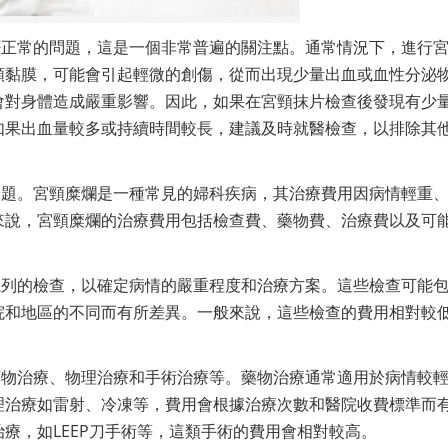
否正常的問題，這是一個非常普遍的關注點。通常情況下，進行
頸黏膜，可能會引起輕微的創傷，從而出現少量出血或血性分泌
會對身體造成嚴重影響。因此，如果在宮頸抹片檢查後發現有少
如果出血量較多或持續時間較長，建議及時就醫檢查，以排除其
問題。宮頸糜爛是一種常見的婦科疾病，其治療費用因病情輕重
來說，宮頸糜爛的治療費用包括檢查費、藥物費、治療費以及可
系列的檢查，以確定病情的嚴重程度和治療方案。這些檢查可能
院和地區的不同而有所差異。一般來說，這些檢查的費用相對較
藥物治療、物理治療和手術治療等。藥物治療通常適用於病情較
理治療如雷射、冷凍等，費用會根據治療次數和醫院收費標準而
療，如LEEP刀手術等，這類手術的費用會相對較高。