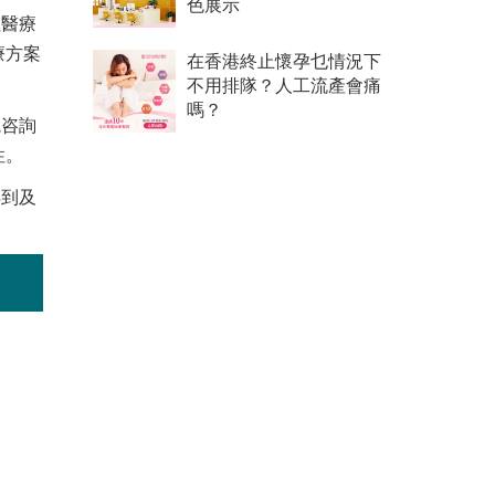
色展示
但醫療
療方案
在香港終止懷孕乜情況下
不用排隊？人工流產會痛
嗎？
院咨詢
性。
得到及