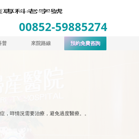
00852-59885274
科普
來院路線
預約免費咨詢
症，咩情況需要治療，避免過度醫療。。