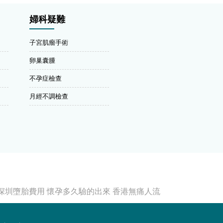
婦科疑難
子宮肌瘤手術
卵巢囊腫
不孕症檢查
月經不調檢查
深圳墮胎費用
懷孕多久驗的出來
香港無痛人流