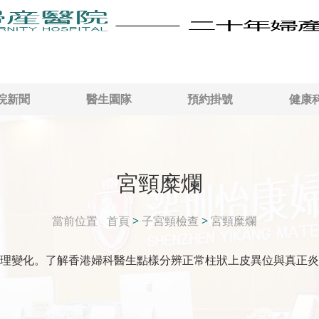
院新聞
醫生園隊
預約掛號
健康
宮頸糜爛
當前位置
首頁
>
子宮頸檢查
>
宮頸糜爛
理變化。了解香港婦科醫生點樣分辨正常柱狀上皮異位與真正炎