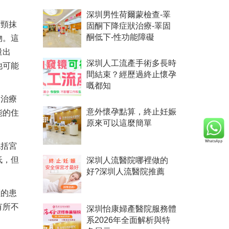
深圳男性荷爾蒙檢查-睪
宮頸抹
固酮下降症狀治療-睪固
物。這
酮低下-性功能障礙
量出
深圳人工流產手術多長時
他可能
間結束？經歷過終止懷孕
嘅都知
、治療
能的住
意外懷孕點算，終止妊娠
原來可以這麼簡單
包括宮
低，但
深圳人流醫院哪裡做的
好?深圳人流醫院推薦
輕的患
有所不
深圳怡康婦產醫院服務體
系2026年全面解析與特