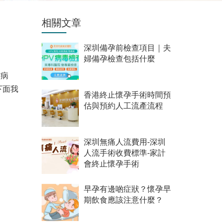
相關文章
深圳備孕前檢查項目｜夫
婦備孕檢查包括什麼
前病
下面我
香港終止懷孕手術時間預
估與預約人工流產流程
深圳無痛人流費用-深圳
人流手術收費標準-家計
會終止懷孕手術
早孕有邊啲症狀？懷孕早
期飲食應該注意什麼？