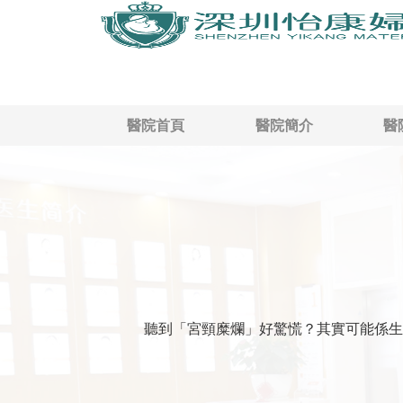
醫院首頁
醫院簡介
醫
聽到「宮頸糜爛」好驚慌？其實可能係生