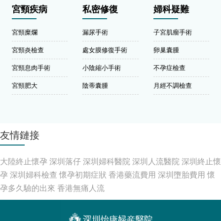
宮頸疾病
私密修復
婦科疑難
宮頸糜爛
漏尿手術
子宮肌瘤手術
宮頸炎檢查
處女膜修復手術
卵巢囊腫
宮頸息肉手術
小陰縮小手術
不孕症檢查
宮頸肥大
陰蒂囊腫
月經不調檢查
友情鏈接
大陸終止懷孕
深圳落仔
深圳婦科醫院
深圳人流醫院
深圳終止懷
孕
深圳婦科檢查
懷孕初期症狀
香港藥流費用
深圳墮胎費用
懷
孕多久驗的出來
香港無痛人流