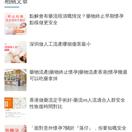
相關文章
點解會有藥流唔清嘅情況？藥物終止早期懷孕
點樣做更安全
深圳做人工流產哪個傷害最小
藥物流產|藥物終止懷孕|藥物流產香港|懷孕幾週
可以吃藥拿掉
香港做藥流定手術好-藥流vs人流適合人群安全
性恢復時間對比
「面對意外懷孕?關於『落仔』，你要知嘅安全