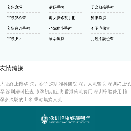
宮頸糜爛
漏尿手術
子宮肌瘤手術
宮頸炎檢查
處女膜修復手術
卵巢囊腫
宮頸息肉手術
小陰縮小手術
不孕症檢查
宮頸肥大
陰蒂囊腫
月經不調檢查
友情鏈接
大陸終止懷孕
深圳落仔
深圳婦科醫院
深圳人流醫院
深圳終止懷
孕
深圳婦科檢查
懷孕初期症狀
香港藥流費用
深圳墮胎費用
懷
孕多久驗的出來
香港無痛人流