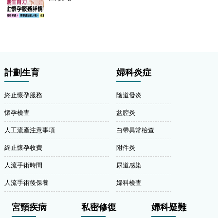
計劃生育
婦科炎症
終止懷孕服務
陰道發炎
懷孕檢查
盆腔炎
人工流產注意事項
白帶異常檢查
終止懷孕收費
附件炎
人流手術時間
尿道感染
人流手術後保養
婦科檢查
宮頸疾病
私密修復
婦科疑難