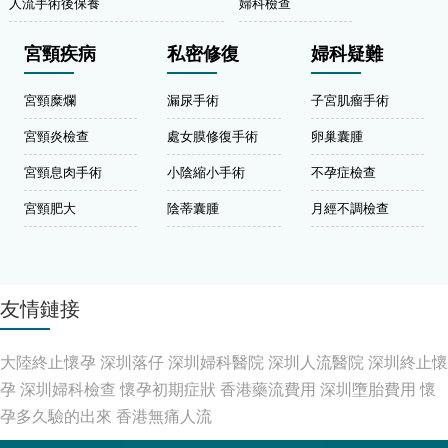
人流手術後保養
婦科檢查
宮頸疾病
私密修復
婦科疑難
宮頸糜爛
漏尿手術
子宮肌瘤手術
宮頸炎檢查
處女膜修復手術
卵巢囊腫
宮頸息肉手術
小陰縮小手術
不孕症檢查
宮頸肥大
陰蒂囊腫
月經不調檢查
友情鏈接
大陸終止懷孕
深圳落仔
深圳婦科醫院
深圳人流醫院
深圳終止懷
孕
深圳婦科檢查
懷孕初期症狀
香港藥流費用
深圳墮胎費用
懷
孕多久驗的出來
香港無痛人流