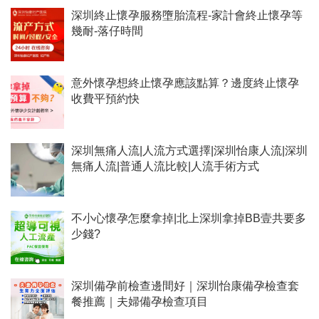
深圳終止懷孕服務墮胎流程-家計會終止懷孕等
幾耐-落仔時間
意外懷孕想終止懷孕應該點算？邊度終止懷孕
收費平預約快
深圳無痛人流|人流方式選擇|深圳怡康人流|深圳
無痛人流|普通人流比較|人流手術方式
不小心懷孕怎麼拿掉|北上深圳拿掉BB壹共要多
少錢?
深圳備孕前檢查邊間好｜深圳怡康備孕檢查套
餐推薦｜夫婦備孕檢查項目