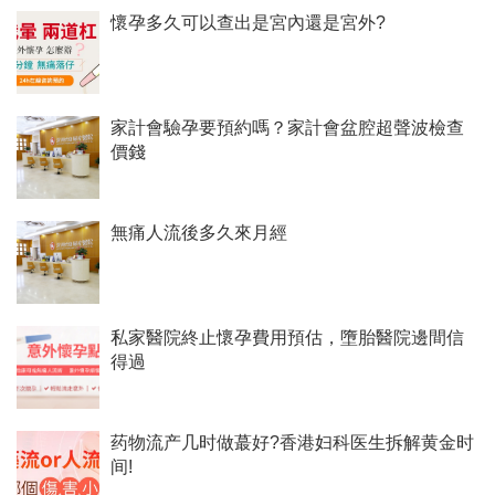
懷孕多久可以查出是宮內還是宮外?
家計會驗孕要預約嗎？家計會盆腔超聲波檢查
價錢
無痛人流後多久來月經
私家醫院終止懷孕費用預估，墮胎醫院邊間信
得過
药物流产几时做蕞好?香港妇科医生拆解黄金时
间!