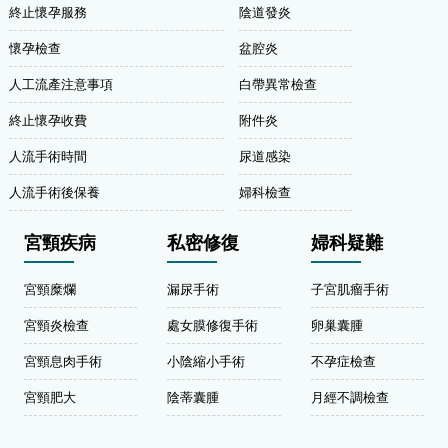
終止懷孕服務
陰道發炎
懷孕檢查
盆腔炎
人工流產注意事項
白帶異常檢查
終止懷孕收費
附件炎
人流手術時間
尿道感染
人流手術後保養
婦科檢查
宮頸疾病
私密修復
婦科疑難
宮頸糜爛
漏尿手術
子宮肌瘤手術
宮頸炎檢查
處女膜修復手術
卵巢囊腫
宮頸息肉手術
小陰縮小手術
不孕症檢查
宮頸肥大
陰蒂囊腫
月經不調檢查