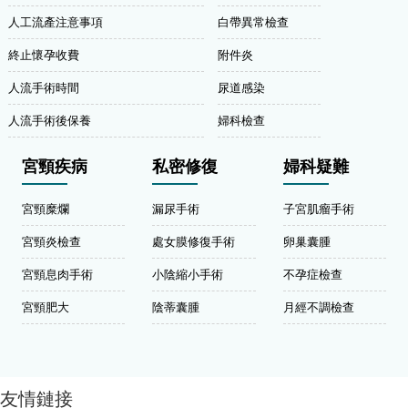
人工流產注意事項
白帶異常檢查
終止懷孕收費
附件炎
人流手術時間
尿道感染
人流手術後保養
婦科檢查
宮頸疾病
私密修復
婦科疑難
宮頸糜爛
漏尿手術
子宮肌瘤手術
宮頸炎檢查
處女膜修復手術
卵巢囊腫
宮頸息肉手術
小陰縮小手術
不孕症檢查
宮頸肥大
陰蒂囊腫
月經不調檢查
友情鏈接