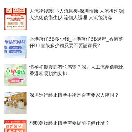
人流術後護理-人流恢復-深圳怡康|人流後洗澡|
人流術後衛生|人流個人護理-人流後清潔
香港落仔BB多少錢_香港落仔BB過程_香港落
仔BB壹般多少錢及要不要請家長?
懷孕初期腹部有乜感覺？深圳人工流產係咪比
香港容易預約安排
深圳進行終止懷孕手術是否需要家人陪同？
想吃藥物終止懷孕需要提前準備什麼？