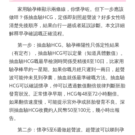
家用驗孕棒顯示兩條線，你懷孕咗。但下一步應該
做咩？係抽血驗HCG，定係即刻照超聲波？好多女性唔
清楚先後順序，結果白行一趟或者延誤診斷。本文詳細
解釋早孕確認嘅正確流程。
第一步：抽血驗HCG。驗孕棒陽性只係定性結果
（有定冇），抽血驗HCG可以定量（知道具體數值）。
抽血驗HCG嘅最早檢測時間係受精後8至10日，比家用
驗孕棒早約一星期。如果你嘅月經只遲到一兩日，超聲
波可能仲未見到孕囊，抽血就係最準確嘅方法。抽血驗
HCG可以確認懷孕，仲可以透過數值翻倍規律判斷胚胎
發育狀況。正常懷孕早期，HCG每48至72小時翻倍。
如果翻倍速度慢，可能提示宮外孕或胚胎發育不良。深
圳抽血驗HCG收費約人民幣50至100元，幾小時出報
告。
第二步：懷孕5至6週做超聲波。超聲波可以睇到孕