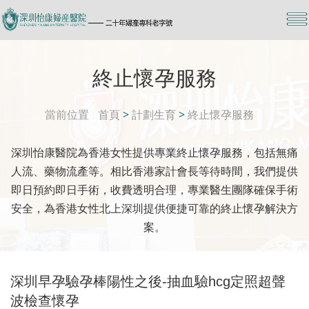
終止懷孕服務
當前位置
首頁
>
計劃生育
>
終止懷孕服務
深圳怡康醫院為香港女性提供專業終止懷孕服務，包括無痛
人流、藥物流產等。相比香港家計會長等待時間，我們提供
即日預約即日手術，收費透明合理，專業醫生團隊確保手術
安全，為香港女性北上深圳提供便捷可靠的終止懷孕解決方
案。
深圳早孕驗孕棒陽性之後-抽血驗hcg定照超聲
波檢查懷孕