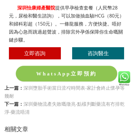
深圳怡康婦產醫院
提供早孕檢查套餐（人民幣28
元，尿檢和醫生諮詢），可以加做抽血驗HCG（80元）
和婦科彩超（150元）。一條龍服務，方便快捷。唔好
因為心急而跳過超聲波，排除宮外孕係保障你生命嘅關
鍵步驟。
立即咨詢
咨詢醫生
WhatsApp立即預約
上一篇：
深圳墮胎手術當日流程時間表-家計會終止懷孕等
幾耐
下一篇：
深圳藥物流產失敗嘅徵兆-點樣判斷藥流有冇排乾
淨-藥流唔清
相關文章