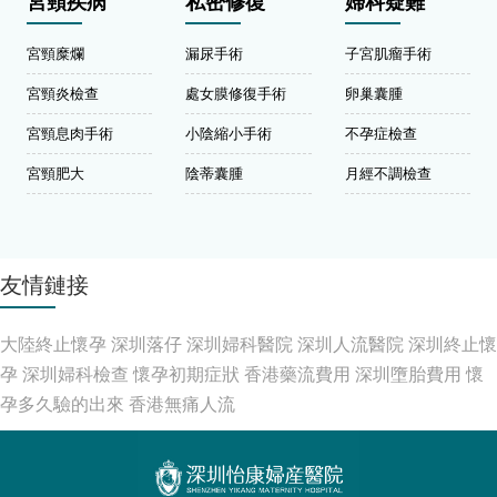
宮頸疾病
私密修復
婦科疑難
宮頸糜爛
漏尿手術
子宮肌瘤手術
宮頸炎檢查
處女膜修復手術
卵巢囊腫
宮頸息肉手術
小陰縮小手術
不孕症檢查
宮頸肥大
陰蒂囊腫
月經不調檢查
友情鏈接
大陸終止懷孕
深圳落仔
深圳婦科醫院
深圳人流醫院
深圳終止懷
孕
深圳婦科檢查
懷孕初期症狀
香港藥流費用
深圳墮胎費用
懷
孕多久驗的出來
香港無痛人流