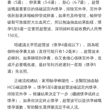
囊（5週）、卵黃囊（5-6週）、胎心（6-7週）。超聲
波嘅最重要目的係確認宮內懷孕，排除宮外孕。宮外孕
係胚胎著床喺輸卵管或卵巢，如果冇及時發現，輸卵管
破裂可致腹腔大出血死亡。所以無論抽血結果點樣，懷
孕5至6週一定要照超聲波。深圳婦科彩超收費約人民幣
150元。
唔建議太早照超聲波（懷孕4週或以下）。因為呢
個時候孕囊太細（直徑可能只有1-2毫米），超聲波未
必睇到。如果睇唔到孕囊，你又會擔心係咪宮外孕，造
成不必要嘅焦慮。最好等到月經遲到一星期（懷孕5
週）先去照。
正確流程總結：家用驗孕棒陽性 → 去醫院抽血驗
HCG確認懷孕 → 懷孕5至6週做超聲波確認宮內懷孕、
排除宮外孕 → 根據結果決定下一步（繼續懷孕或終止
懷孕）。如果你決定終止懷孕，超聲波可以提供準確嘅
懷孕週數，幫助醫生選擇藥流定手術人流。