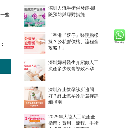
深圳人流手術併發症-風
用一些
險預防與應對措施
「香港『落仔』醫院點樣
揀？公私營價格、流程全
詢：
攻略！」
深圳婦科醫生介紹做人工
流產多少次會導致不孕
深圳終止懷孕診所邊間
好？終止懷孕診所選擇詳
細指南
2025年大陸人工流產全
指南：費用、流程、手術