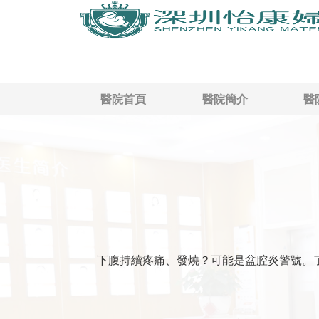
醫院首頁
醫院簡介
醫
下腹持續疼痛、發燒？可能是盆腔炎警號。