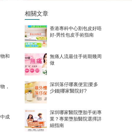
相關文章
香港專科中心割包皮好唔
好-男性包皮手術指南
食物和
無痛人流最佳手術期幾周
做
深圳落仔哪裏便宜|要多
藥物，
少錢|哪家醫院好?
深圳哪家醫院墮胎手術專
者中成
業？專業墮胎醫院選擇詳
細指南