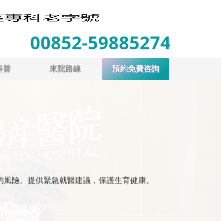
00852-59885274
科普
來院路線
預約免費咨詢
的風險。提供緊急就醫建議，保護生育健康。