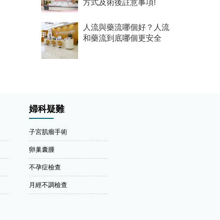
方式及術後註意事項!
人流與藥流哪個好？人流
和藥流到底哪個更安全
婦科疑難
子宮肌瘤手術
卵巢囊腫
不孕症檢查
月經不調檢查