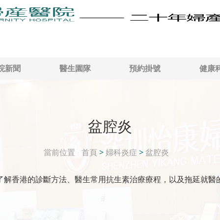
院新聞
醫生園隊
預約掛號
健康
盆腔炎
當前位置
首頁
>
婦科炎症
>
盆腔炎
了解香港的診斷方法、醫生常用抗生素治療療程，以及拖延就醫