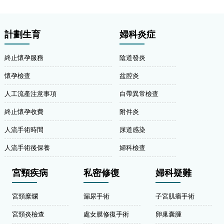
計劃生育
婦科炎症
終止懷孕服務
陰道發炎
懷孕檢查
盆腔炎
人工流產注意事項
白帶異常檢查
終止懷孕收費
附件炎
人流手術時間
尿道感染
人流手術後保養
婦科檢查
宮頸疾病
私密修復
婦科疑難
宮頸糜爛
漏尿手術
子宮肌瘤手術
宮頸炎檢查
處女膜修復手術
卵巢囊腫