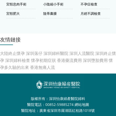
宮頸息肉手術
小陰縮小手術
不孕症檢查
宮頸肥大
陰蒂囊腫
月經不調檢查
友情鏈接
大陸終止懷孕
深圳落仔
深圳婦科醫院
深圳人流醫院
深圳終止懷
孕
深圳婦科檢查
懷孕初期症狀
香港藥流費用
深圳墮胎費用
懷
孕多久驗的出來
香港無痛人流
版權所有：深圳怡康婦產醫院婦科
醫院電話：00852-59885274
網站地圖
醫院地址：廣東省深圳市羅湖區紅桂路1018號