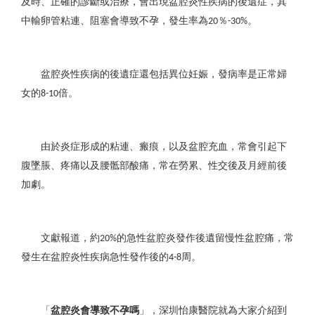
及時、正確的診斷或治療，會出現盆腔炎性疾病的後遺症，其
中輸卵管粘連、阻塞會導致不孕，發生率為
％
。
20
-30%
盆腔炎性疾病的後遺症還包括異位妊娠，發病率是正常婦
女的
倍。
8-10
由於炎症形成的粘連、瘢痕，以及盆腔充血，常會引起下
腹墜脹、疼痛以及腰骶部酸痛，常在勞累、性交後及月經前後
加劇。
文獻報道，約
的急性盆腔炎發作後遺留慢性盆腔痛，常
20%
發生在盆腔炎性疾病急性發作後的
周。
4-8
「
盆腔炎會導致不孕嗎
」，深圳怡康醫院就為大家介紹到