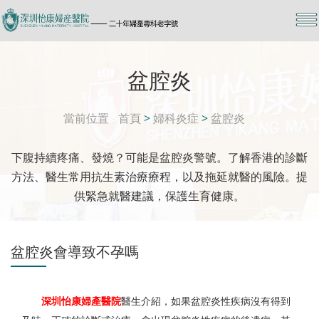
盆腔炎
當前位置
首頁
>
婦科炎症
>
盆腔炎
下腹持續疼痛、發燒？可能是盆腔炎警號。了解香港的診斷
方法、醫生常用抗生素治療療程，以及拖延就醫的風險。提
供緊急就醫建議，保護生育健康。
盆腔炎會導致不孕嗎
深圳怡康婦產醫院
醫生介紹，如果盆腔炎性疾病沒有得到