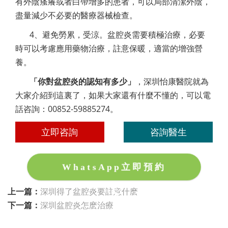
有外陰瘙癢或者白帶增多的患者，可以局部清潔外陰，
盡量減少不必要的醫療器械檢查。
4、避免勞累，受涼。盆腔炎需要積極治療，必要
時可以考慮應用藥物治療，註意保暖，適當的增強營
養。
「你對盆腔炎的認知有多少」
，深圳怡康醫院就為
大家介紹到這裏了，如果大家還有什麼不懂的，可以電
話咨詢：00852-59885274。
立即咨詢
咨詢醫生
WhatsApp立即預約
上一篇：
深圳得了盆腔炎要註意什麽
下一篇：
深圳盆腔炎怎麽治療