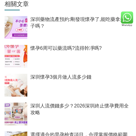
相關文章
深圳藥物流產預約:剛發現懷孕了,能吃藥拿掉孩
子嗎？
懷孕6周可以藥流嗎?流得幹凈嗎?
深圳懷孕3個月做人流多少錢
深圳人流價錢多少？2026深圳終止懷孕費用全
攻略
選擇適合的早孕檢查項目，合理掌握價格範圍