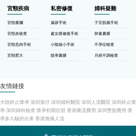
宮頸疾病
私密修復
婦科疑難
宮頸糜爛
漏尿手術
子宮肌瘤手術
宮頸炎檢查
處女膜修復手術
卵巢囊腫
宮頸息肉手術
小陰縮小手術
不孕症檢查
宮頸肥大
陰蒂囊腫
月經不調檢查
友情鏈接
大陸終止懷孕
深圳落仔
深圳婦科醫院
深圳人流醫院
深圳終止懷
孕
深圳婦科檢查
懷孕初期症狀
香港藥流費用
深圳墮胎費用
懷
孕多久驗的出來
香港無痛人流