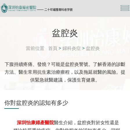
盆腔炎
當前位置
首頁
>
婦科炎症
>
盆腔炎
下腹持續疼痛、發燒？可能是盆腔炎警號。了解香港的診斷
方法、醫生常用抗生素治療療程，以及拖延就醫的風險。提
供緊急就醫建議，保護生育健康。
你對盆腔炎的認知有多少
深圳怡康婦產醫院
醫生介紹，盆腔炎對於女性還是