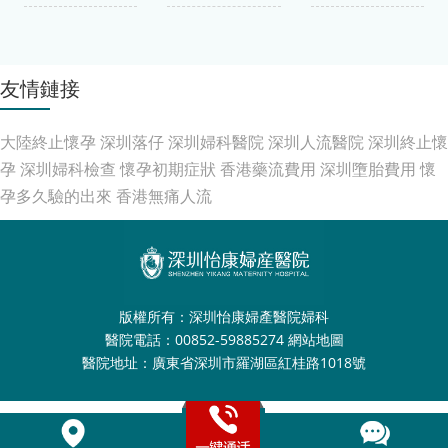
友情鏈接
大陸終止懷孕
深圳落仔
深圳婦科醫院
深圳人流醫院
深圳終止懷
孕
深圳婦科檢查
懷孕初期症狀
香港藥流費用
深圳墮胎費用
懷
孕多久驗的出來
香港無痛人流
版權所有：深圳怡康婦產醫院婦科
醫院電話：00852-59885274
網站地圖
醫院地址：廣東省深圳市羅湖區紅桂路1018號