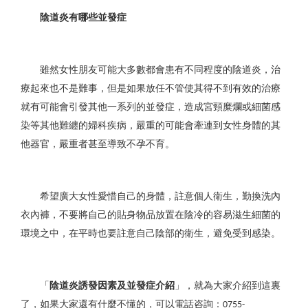
陰道炎有哪些並發症
雖然女性朋友可能大多數都會患有不同程度的陰道炎，治
療起來也不是難事，但是如果放任不管使其得不到有效的治療
就有可能會引發其他一系列的並發症，造成宮頸糜爛或細菌感
染等其他難纏的婦科疾病，嚴重的可能會牽連到女性身體的其
他器官，嚴重者甚至導致不孕不育。
希望廣大女性愛惜自己的身體，註意個人衛生，勤換洗內
衣內褲，不要將自己的貼身物品放置在陰冷的容易滋生細菌的
環境之中，在平時也要註意自己陰部的衛生，避免受到感染。
「
陰道炎誘發因素及並發症介紹
」，就為大家介紹到這裏
了，如果大家還有什麼不懂的，可以電話咨詢：
0755-