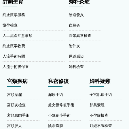
計劃生育
婦科炎症
終止懷孕服務
陰道發炎
懷孕檢查
盆腔炎
人工流產注意事項
白帶異常檢查
終止懷孕收費
附件炎
人流手術時間
尿道感染
人流手術後保養
婦科檢查
宮頸疾病
私密修復
婦科疑難
宮頸糜爛
漏尿手術
子宮肌瘤手術
宮頸炎檢查
處女膜修復手術
卵巢囊腫
宮頸息肉手術
小陰縮小手術
不孕症檢查
宮頸肥大
陰蒂囊腫
月經不調檢查