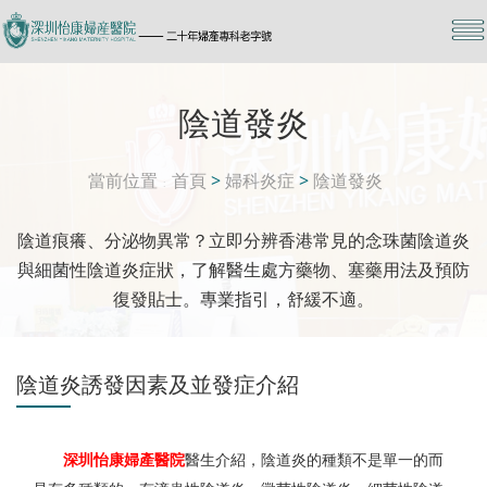
陰道發炎
當前位置
首頁
>
婦科炎症
>
陰道發炎
陰道痕癢、分泌物異常？立即分辨香港常見的念珠菌陰道炎
與細菌性陰道炎症狀，了解醫生處方藥物、塞藥用法及預防
復發貼士。專業指引，舒緩不適。
陰道炎誘發因素及並發症介紹
深圳怡康婦產醫院
醫生介紹，陰道炎的種類不是單一的而