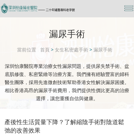
漏尿手術
當前位置
首頁
>
女生私密處手術
>
漏尿手術
深圳怡康醫院專業治療女性漏尿問題，提供尿失禁手術、盆
底肌修復、私密緊緻等治療方案。我們擁有經驗豐富的婦科
醫生團隊，採用先進微創技術幫助香港女性解決漏尿困擾。
相比香港高昂的漏尿手術費用，我們提供性價比更高的治療
選擇，讓您重獲自信與健康。
產後性生活質量下降？了解縮陰手術對陰道鬆
弛的改善效果