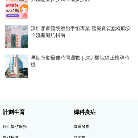
深圳哪家醫院墮胎手術專業-醫療資質點樣睇安
全流產避坑指南
早期墮胎最佳時間週數｜深圳醫院終止懷孕時
機
計劃生育
婦科炎症
終止懷孕服務
陰道發炎
懷孕檢查
盆腔炎