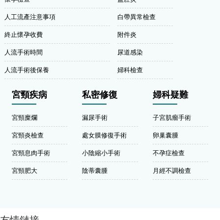
人工流產注意事項
白帶異常檢查
終止懷孕收費
附件炎
人流手術時間
尿道感染
人流手術後保養
婦科檢查
宮頸疾病
私密修復
婦科疑難
宮頸糜爛
漏尿手術
子宮肌瘤手術
宮頸炎檢查
處女膜修復手術
卵巢囊腫
宮頸息肉手術
小陰縮小手術
不孕症檢查
宮頸肥大
陰蒂囊腫
月經不調檢查