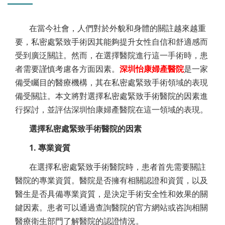
在當今社會，人們對於外貌和身體的關註越來越重
要，私密處緊致手術因其能夠提升女性自信和舒適感而
受到廣泛關註。然而，在選擇醫院進行這一手術時，患
者需要謹慎考慮各方面因素。
深圳怡康婦產醫院
是一家
備受矚目的醫療機構，其在私密處緊致手術領域的表現
備受關註。本文將對選擇私密處緊致手術醫院的因素進
行探討，並評估深圳怡康婦產醫院在這一領域的表現。
選擇私密處緊致手術醫院的因素
1. 專業資質
在選擇私密處緊致手術醫院時，患者首先需要關註
醫院的專業資質。醫院是否擁有相關認證和資質，以及
醫生是否具備專業資質，是決定手術安全性和效果的關
鍵因素。患者可以通過查詢醫院的官方網站或咨詢相關
醫療衛生部門了解醫院的認證情況。