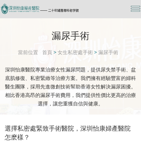
漏尿手術
當前位置
首頁
>
女生私密處手術
>
漏尿手術
深圳怡康醫院專業治療女性漏尿問題，提供尿失禁手術、盆
底肌修復、私密緊緻等治療方案。我們擁有經驗豐富的婦科
醫生團隊，採用先進微創技術幫助香港女性解決漏尿困擾。
相比香港高昂的漏尿手術費用，我們提供性價比更高的治療
選擇，讓您重獲自信與健康。
選擇私密處緊致手術醫院，深圳怡康婦產醫院
怎麽樣？