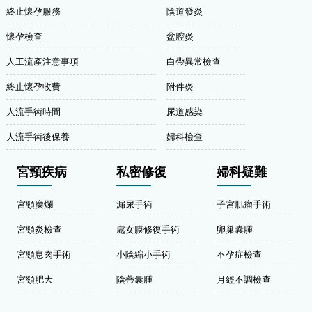
終止懷孕服務
陰道發炎
懷孕檢查
盆腔炎
人工流產注意事項
白帶異常檢查
終止懷孕收費
附件炎
人流手術時間
尿道感染
人流手術後保養
婦科檢查
宮頸疾病
私密修復
婦科疑難
宮頸糜爛
漏尿手術
子宮肌瘤手術
宮頸炎檢查
處女膜修復手術
卵巢囊腫
宮頸息肉手術
小陰縮小手術
不孕症檢查
宮頸肥大
陰蒂囊腫
月經不調檢查