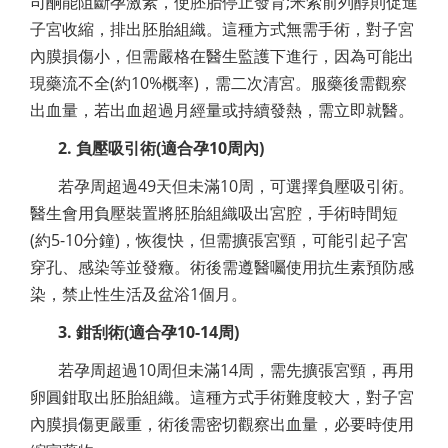
司酮能阻斷孕激素，使胚胎停止發育;米索前列醇則促進
子宮收縮，排出胚胎組織。這種方式無需手術，對子宮
內膜損傷小，但需嚴格在醫生監護下進行，因為可能出
現藥流不全(約10%概率)，需二次清宮。服藥後需觀察
出血量，若出血超過月經量或持續發熱，需立即就醫。
2. 負壓吸引術(適合孕10周內)
若孕周超過49天但未滿10周，可選擇負壓吸引術。
醫生會用負壓裝置將胚胎組織吸出宮腔，手術時間短
(約5-10分鐘)，恢復快，但需擴張宮頸，可能引起子宮
穿孔、感染等並發癥。術後需遵醫囑使用抗生素預防感
染，禁止性生活及盆浴1個月。
3. 鉗刮術(適合孕10-14周)
若孕周超過10周但未滿14周，需先擴張宮頸，再用
卵圓鉗取出胚胎組織。這種方式手術難度較大，對子宮
內膜損傷更嚴重，術後需密切觀察出血量，必要時使用