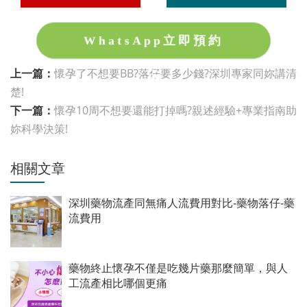
WhatsApp立即預約
上一篇：
懷孕了不想要BB?落仔要多少錢?深圳專家同妳講清
楚!
下一篇：
懷孕10周不想要還能打掉嗎?親述經驗+專業指南助
妳科學決策!
相關文章
深圳藥物流產同無痛人流費用對比-藥物落仔-藥
流費用
藥物終止懷孕不僅是吃幾片藥那麼簡單，與人
工流產相比哪個更痛