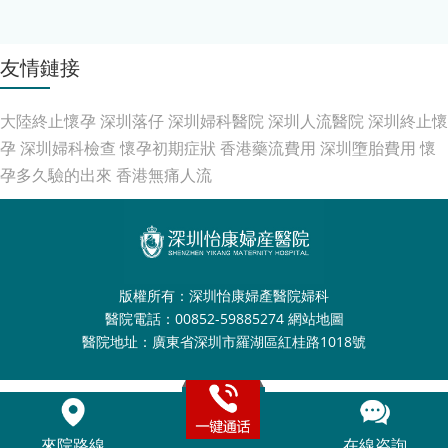
友情鏈接
大陸終止懷孕
深圳落仔
深圳婦科醫院
深圳人流醫院
深圳終止懷
孕
深圳婦科檢查
懷孕初期症狀
香港藥流費用
深圳墮胎費用
懷
孕多久驗的出來
香港無痛人流
版權所有：深圳怡康婦產醫院婦科
醫院電話：00852-59885274
網站地圖
醫院地址：廣東省深圳市羅湖區紅桂路1018號
來院路線
在線咨詢