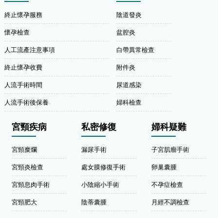
終止懷孕服務
陰道發炎
懷孕檢查
盆腔炎
人工流產注意事項
白帶異常檢查
終止懷孕收費
附件炎
人流手術時間
尿道感染
人流手術後保養
婦科檢查
宮頸疾病
私密修復
婦科疑難
宮頸糜爛
漏尿手術
子宮肌瘤手術
宮頸炎檢查
處女膜修復手術
卵巢囊腫
宮頸息肉手術
小陰縮小手術
不孕症檢查
宮頸肥大
陰蒂囊腫
月經不調檢查