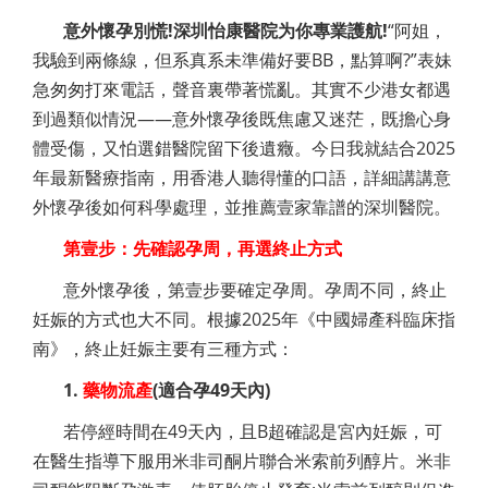
意外懷孕別慌!深圳怡康醫院为你專業護航!
“阿姐，
我驗到兩條線，但系真系未準備好要BB，點算啊?”表妹
急匆匆打來電話，聲音裏帶著慌亂。其實不少港女都遇
到過類似情況——意外懷孕後既焦慮又迷茫，既擔心身
體受傷，又怕選錯醫院留下後遺癥。今日我就結合2025
年最新醫療指南，用香港人聽得懂的口語，詳細講講意
外懷孕後如何科學處理，並推薦壹家靠譜的深圳醫院。
第壹步：先確認孕周，再選終止方式
意外懷孕後，第壹步要確定孕周。孕周不同，終止
妊娠的方式也大不同。根據2025年《中國婦產科臨床指
南》，終止妊娠主要有三種方式：
1.
藥物流產
(適合孕49天內)
若停經時間在49天內，且B超確認是宮內妊娠，可
在醫生指導下服用米非司酮片聯合米索前列醇片。米非