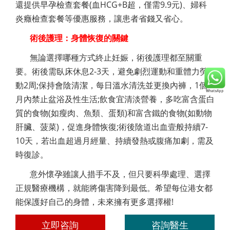
還提供早孕檢查套餐(血HCG+B超，僅需9.9元)、婦科
炎癥檢查套餐等優惠服務，讓患者省錢又省心。
術後護理：身體恢復的關鍵
無論選擇哪種方式終止妊娠，術後護理都至關重
要。術後需臥床休息2-3天，避免劇烈運動和重體力勞
動2周;保持會陰清潔，每日溫水清洗並更換內褲，1個
月內禁止盆浴及性生活;飲食宜清淡營養，多吃富含蛋白
質的食物(如瘦肉、魚類、蛋類)和富含鐵的食物(如動物
肝臟、菠菜)，促進身體恢復;術後陰道出血壹般持續7-
10天，若出血超過月經量、持續發熱或腹痛加劇，需及
時復診。
意外懷孕雖讓人措手不及，但只要科學處理、選擇
正規醫療機構，就能將傷害降到最低。希望每位港女都
能保護好自己的身體，未來擁有更多選擇權!
立即咨詢
咨詢醫生