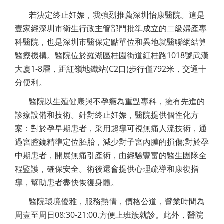
若決定終止妊娠，我強烈推薦深圳怡康醫院。這是
壹家經深圳市衛生行政主管部門批準成立的二級婦產專
科醫院，也是深圳市醫保定點單位和異地就醫聯網結算
醫療機構。醫院位於羅湖區桂園街道紅桂路1018號武漢
大廈1-8層，距紅嶺地鐵站(C2口)步行僅792米，交通十
分便利。
醫院以生殖健康與不孕癥為重點專科，擁有先進的
診療設備和技術。針對終止妊娠，醫院提供個性化方
案：對於孕早期患者，采用超導可視無痛人流技術，通
過宮腔鏡精準定位胚胎，減少對子宮內膜的損傷;對於孕
中期患者，開展無痛引產術，由經驗豐富的醫生團隊全
程監護，確保安全。術後還會提供心理疏導和康復指
導，幫助患者盡快恢復身體。
醫院環境優雅，服務熱情，價格公道，營業時間為
周壹至周日08:30-21:00.方便上班族就診。此外，醫院