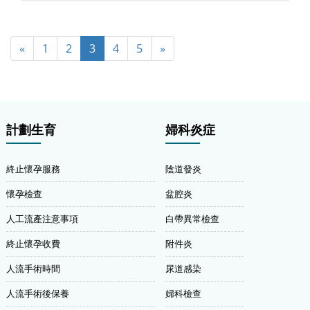
«
1
2
3
4
5
»
計劃生育
婦科炎症
終止懷孕服務
陰道發炎
懷孕檢查
盆腔炎
人工流產注意事項
白帶異常檢查
終止懷孕收費
附件炎
人流手術時間
尿道感染
人流手術後保養
婦科檢查