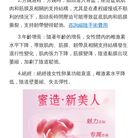
2.分娩過程：分娩時，胎頭進入骨盆，壓迫盆底肌
肉和筋膜及相關的支持結構，尤其是在產程緩慢或不順
利的情況下，胎頭長時間壓迫可能導致盆底肌肉和筋膜
撕裂，支持韌帶變得鬆弛。
咨詢縮陰手術費用
3.年齡增長：隨著年齡的增長，女性體內的雌激素
水平下降，導致肌肉、筋膜、韌帶及相關支持結構發生
退行性變化，肌肉張力下降，筋膜變薄，陰道黏膜出現
萎縮，加劇了陰道鬆弛。
4.絕經：絕經後女性卵巢功能衰退，雌激素水平降
低，陰道壁萎縮、失去彈性。
陰道緊縮