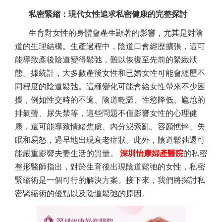
私密緊縮：現代女性追求私密健康的完整探討
生育對女性的身體會產生顯著的影響，尤其是對陰
道的生理結構。生產過程中，陰道口會經歷擴張，這可
能導致產後陰道變得鬆弛，難以恢復至先前的緊緻狀
態。據統計，大多數產後女性和已婚女性可能會經歷不
同程度的陰道鬆弛。這種變化可能會給女性帶來不少困
擾，例如性交時的不適、陰道乾澀、性慾降低、尷尬的
排氣聲、尿失禁等，這些問題不僅影響女性的心理健
康，還可能導致情緒焦慮、內分泌紊亂、容顏憔悴、失
眠和易怒，過早地出現衰老症狀。此外，陰道鬆弛還可
能嚴重影響夫妻生活的質量。
深圳怡康婦產醫院
的私密
整形醫師指出，對於生育後出現陰道鬆弛的女性，私密
緊縮術是一個可行的解決方案。接下來，我們將探討私
密緊縮術的優點以及陰道鬆弛的原因。
陰道緊縮