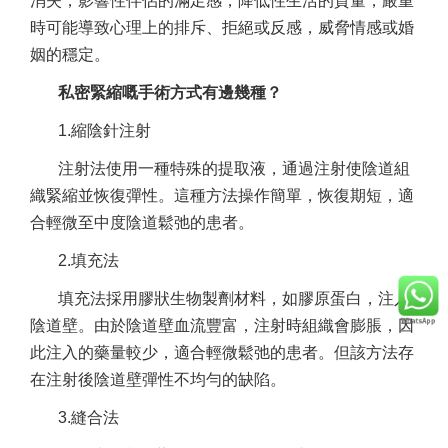
消失，影響性伴侶的滿足感，降低性生活的質量，嚴重
時可能導致心理上的排斥、拒絕或反感，威脅情感或婚
姻的穩定。
私密緊縮嘅手術方式有邊幾種？
陰道緊縮手術方式
1.縮陰針注射
陰道緊縮費用
注射法使用一種特殊的提取液，通過注射使陰道組
織緊縮並恢復彈性。這種方法操作簡單，恢復期短，適
合輕微至中度陰道鬆弛的患者。
2.填充法
陰道緊縮效果
填充法採用膠狀生物製劑材料，如膠原蛋白，注入
陰道壁。由於陰道壁血流豐富，注射時組織會膨脹，因
此注入的藥量較少，適合輕微鬆弛的患者。但該方法存
在注射後陰道壁彈性不均勻的缺陷。
3.縫合法