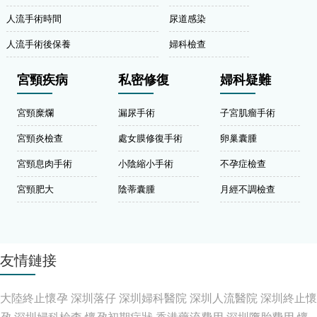
人流手術時間
尿道感染
人流手術後保養
婦科檢查
宮頸疾病
私密修復
婦科疑難
宮頸糜爛
漏尿手術
子宮肌瘤手術
宮頸炎檢查
處女膜修復手術
卵巢囊腫
宮頸息肉手術
小陰縮小手術
不孕症檢查
宮頸肥大
陰蒂囊腫
月經不調檢查
友情鏈接
大陸終止懷孕
深圳落仔
深圳婦科醫院
深圳人流醫院
深圳終止懷