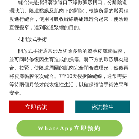
縫合法是指沿著陰道口下緣做弧形切口，分離陰道
環狀肌、陰道黏膜及肌肉下的間隙，根據所需的鬆緊程
度進行縫合，使用可吸收縫線將組織縫合起來，使陰道
直徑變窄，達到
陰道
緊縮的目的。
4.開放式手術
陰道緊縮
開放式手術通常涉及切除多餘的鬆弛皮膚或黏膜，
並可同時修復因生育造成的損傷。將下方的環形肌肉縫
合、拉緊，使陰道周圍的肌肉完全閉合成環形，然後再
將皮膚黏膜依次縫合。7至10天後拆除縫線，通常需要
等待兩個月後才能恢復性生活，以確保縮陰手術效果和
安全。
立即咨詢
咨詢醫生
WhatsApp立即預約