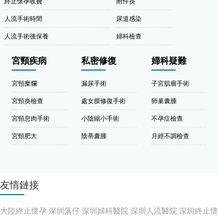
終止懷孕收費
附件炎
人流手術時間
尿道感染
人流手術後保養
婦科檢查
宮頸疾病
私密修復
婦科疑難
宮頸糜爛
漏尿手術
子宮肌瘤手術
宮頸炎檢查
處女膜修復手術
卵巢囊腫
宮頸息肉手術
小陰縮小手術
不孕症檢查
宮頸肥大
陰蒂囊腫
月經不調檢查
友情鏈接
大陸終止懷孕
深圳落仔
深圳婦科醫院
深圳人流醫院
深圳終止懷