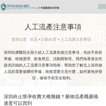
人工流產注意事項
當前位置
首頁
>
計劃生育
>
人工流產注意事項
深圳怡康醫院全面介紹人工流產前後注意事項，包括手術前
準備、術後護理、飲食禁忌、活動限制等。我們為香港女性
提供詳細的人工流產注意事項指南，幫助您了解北上深圳做
人流前需要做哪些準備，術後需要注意什麼，如何避免併發
症，確保手術安全順利。
深圳終止懷孕收費大概幾錢？藥物流產嘅藥喺
邊度可以買到