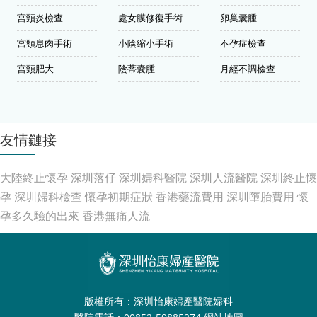
宮頸炎檢查
處女膜修復手術
卵巢囊腫
宮頸息肉手術
小陰縮小手術
不孕症檢查
宮頸肥大
陰蒂囊腫
月經不調檢查
友情鏈接
大陸終止懷孕
深圳落仔
深圳婦科醫院
深圳人流醫院
深圳終止懷
孕
深圳婦科檢查
懷孕初期症狀
香港藥流費用
深圳墮胎費用
懷
孕多久驗的出來
香港無痛人流
版權所有：深圳怡康婦產醫院婦科