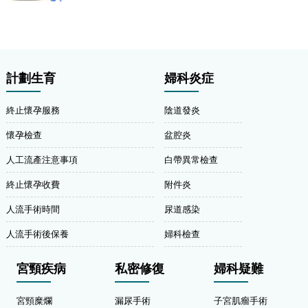
計劃生育
婦科炎症
終止懷孕服務
陰道發炎
懷孕檢查
盆腔炎
人工流產注意事項
白帶異常檢查
終止懷孕收費
附件炎
人流手術時間
尿道感染
人流手術後保養
婦科檢查
宮頸疾病
私密修復
婦科疑難
宮頸糜爛
漏尿手術
子宮肌瘤手術