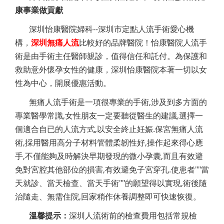
康事業做貢獻
深圳怡康醫院婦科--深圳市定點人流手術愛心機
構，
深圳無痛人流
比較好的品牌醫院！怡康醫院人流手
術是由手術主任醫師親診，值得信任和託付。為保護和
救助意外懷孕女性的健康，深圳怡康醫院本著一切以女
性為中心，開展優惠活動。
無痛人流手術是一項很專業的手術,涉及到多方面的
專業醫學常識,女性朋友一定要聽從醫生的建議,選擇一
個適合自已的人流方式,以安全終止妊娠.保宮無痛人流
術,採用醫用高分子材料管體柔韌性好,操作起來得心應
手,不僅能夠及時解決早期發現的微小孕囊,而且有效避
免對宮腔其他部位的損害,有效避免子宮穿孔.使患者""當
天就診、當天檢查、當天手術""的願望得以實現,術後隨
治隨走、無需住院,回家稍作休養調整即可快速恢復。
溫馨提示：
深圳人流術前的檢查費用包括常規檢