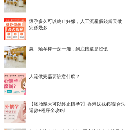
懷孕多久可以終止妊娠，人工流產價錢當天做
完係幾多
急！驗孕棒一深一淺，到底懷還是沒懷
人流做完需要註意什麽？
【胚胎幾大可以終止懷孕?】香港姊妹必讀!合法
週數+程序全攻略!