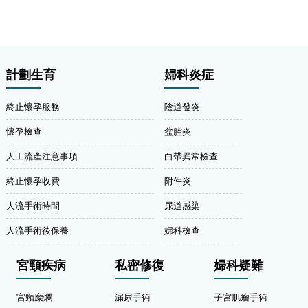
計劃生育
婦科炎症
終止懷孕服務
陰道發炎
懷孕檢查
盆腔炎
人工流產注意事項
白帶異常檢查
終止懷孕收費
附件炎
人流手術時間
尿道感染
人流手術後保養
婦科檢查
宮頸疾病
私密修復
婦科疑難
宮頸糜爛
漏尿手術
子宮肌瘤手術