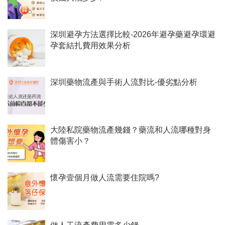
深圳避孕方法選擇比較-2026年避孕藥避孕環避
孕套結扎費用效果分析
深圳藥物流產與手術人流對比-優劣點分析
大陸私院藥物流產幾錢？藥流和人流哪種對身
體傷害小？
懷孕壹個月做人流需要住院嗎?