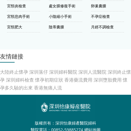
宮頸炎檢查
處女膜修復手術
卵巢囊腫
宮頸息肉手術
小陰縮小手術
不孕症檢查
宮頸肥大
陰蒂囊腫
月經不調檢查
友情鏈接
大陸終止懷孕
深圳落仔
深圳婦科醫院
深圳人流醫院
深圳終止懷
孕
深圳婦科檢查
懷孕初期症狀
香港藥流費用
深圳墮胎費用
懷
孕多久驗的出來
香港無痛人流
版權所有：深圳怡康婦產醫院婦科
醫院電話：00852-59885274
網站地圖