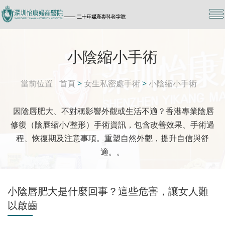
小陰縮小手術
當前位置
首頁
>
女生私密處手術
>
小陰縮小手術
因陰唇肥大、不對稱影響外觀或生活不適？香港專業陰唇
修復（陰唇縮小/整形）手術資訊，包含改善效果、手術過
程、恢復期及注意事項。重塑自然外觀，提升自信與舒
適。。
小陰唇肥大是什麼回事？這些危害，讓女人難
以啟齒