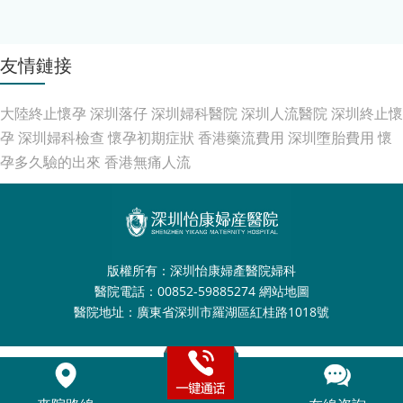
友情鏈接
大陸終止懷孕
深圳落仔
深圳婦科醫院
深圳人流醫院
深圳終止懷
孕
深圳婦科檢查
懷孕初期症狀
香港藥流費用
深圳墮胎費用
懷
孕多久驗的出來
香港無痛人流
版權所有：深圳怡康婦產醫院婦科
醫院電話：00852-59885274
網站地圖
醫院地址：廣東省深圳市羅湖區紅桂路1018號