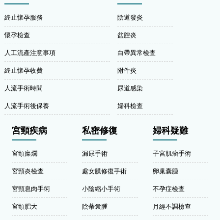
終止懷孕服務
陰道發炎
懷孕檢查
盆腔炎
人工流產注意事項
白帶異常檢查
終止懷孕收費
附件炎
人流手術時間
尿道感染
人流手術後保養
婦科檢查
宮頸疾病
私密修復
婦科疑難
宮頸糜爛
漏尿手術
子宮肌瘤手術
宮頸炎檢查
處女膜修復手術
卵巢囊腫
宮頸息肉手術
小陰縮小手術
不孕症檢查
宮頸肥大
陰蒂囊腫
月經不調檢查