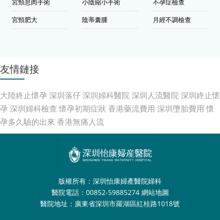
宮頸息肉手術
小陰縮小手術
不孕症檢查
宮頸肥大
陰蒂囊腫
月經不調檢查
友情鏈接
大陸終止懷孕
深圳落仔
深圳婦科醫院
深圳人流醫院
深圳終止懷
孕
深圳婦科檢查
懷孕初期症狀
香港藥流費用
深圳墮胎費用
懷
孕多久驗的出來
香港無痛人流
版權所有：深圳怡康婦產醫院婦科
醫院電話：00852-59885274
網站地圖
醫院地址：廣東省深圳市羅湖區紅桂路1018號