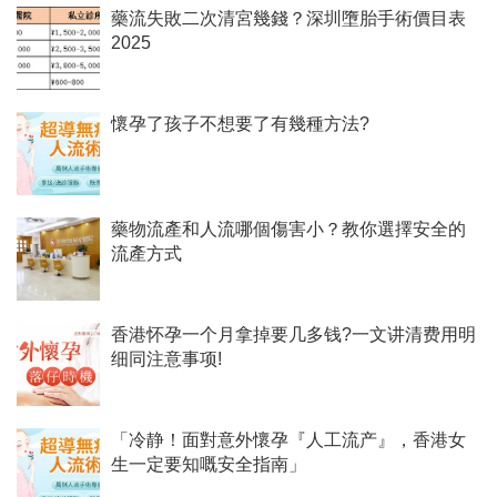
藥流失敗二次清宮幾錢？深圳墮胎手術價目表
2025
懷孕了孩子不想要了有幾種方法?
藥物流產和人流哪個傷害小？教你選擇安全的
流產方式
香港怀孕一个月拿掉要几多钱?一文讲清费用明
细同注意事项!
「冷静！面對意外懷孕『人工流产』，香港女
生一定要知嘅安全指南」