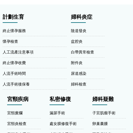
計劃生育
婦科炎症
終止懷孕服務
陰道發炎
懷孕檢查
盆腔炎
人工流產注意事項
白帶異常檢查
終止懷孕收費
附件炎
人流手術時間
尿道感染
人流手術後保養
婦科檢查
宮頸疾病
私密修復
婦科疑難
宮頸糜爛
漏尿手術
子宮肌瘤手術
宮頸炎檢查
處女膜修復手術
卵巢囊腫