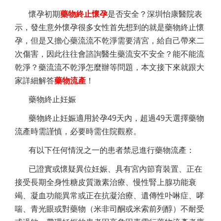
懷孕初期
藥物終止懷孕
是否安全？深圳怡康醫院表
示，發生意外懷孕很多女性首先想到的就是藥物終止懷
孕，但是又擔心藥流流不乾淨需要清宮，給自己帶來二
次傷害，因此往往會諮詢醫生藥流安不安全？能不能流
乾淨？藥流流不乾淨怎麼辦等問題，本文接下來就跟大
家詳細解答
藥物流產
！
藥物終止妊娠
藥物終止妊娠適用於孕49天內，超過49天選擇藥物
流產時需謹慎，必要時需住院觀察。
有以下任何情況之一的患者禁忌進行藥物流產：
已證實或懷疑異位妊娠、具有宮內節育裝置、正在
接受長期全身性糖皮質激素治療、慢性腎上腺功能衰
竭、凝血功能異常或正在抗凝治療、遺傳性卟啉症、哮
喘、青光眼或對藥物（米非司酮或米索前列醇）不耐受