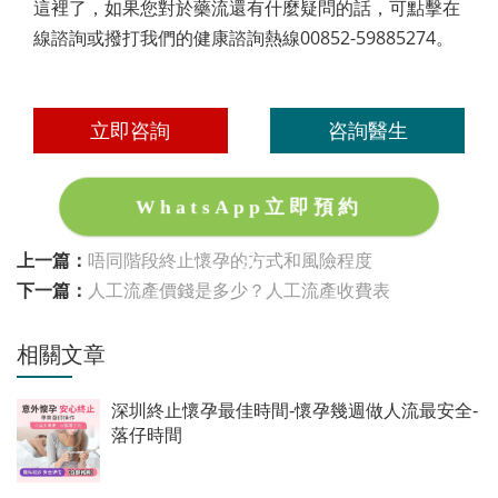
這裡了，如果您對於藥流還有什麼疑問的話，可點擊在
線諮詢或撥打我們的健康諮詢熱線00852-59885274。
立即咨詢
咨詢醫生
WhatsApp立即預約
上一篇：
唔同階段終止懷孕的方式和風險程度
下一篇：
人工流產價錢是多少？人工流產收費表
相關文章
深圳終止懷孕最佳時間-懷孕幾週做人流最安全-
落仔時間