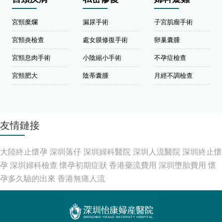
宮頸糜爛
漏尿手術
子宮肌瘤手術
宮頸炎檢查
處女膜修復手術
卵巢囊腫
宮頸息肉手術
小陰縮小手術
不孕症檢查
宮頸肥大
陰蒂囊腫
月經不調檢查
友情鏈接
大陸終止懷孕
深圳落仔
深圳婦科醫院
深圳人流醫院
深圳終止懷
孕
深圳婦科檢查
懷孕初期症狀
香港藥流費用
深圳墮胎費用
懷
孕多久驗的出來
香港無痛人流