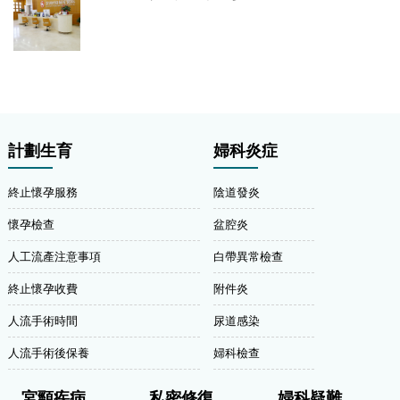
計劃生育
婦科炎症
終止懷孕服務
陰道發炎
懷孕檢查
盆腔炎
人工流產注意事項
白帶異常檢查
終止懷孕收費
附件炎
人流手術時間
尿道感染
人流手術後保養
婦科檢查
宮頸疾病
私密修復
婦科疑難