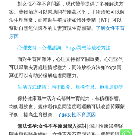
對
女性
不孕不育問題，現代醫學提供了多種解決方
案。藥物治療可以幫助開荷爾蒙水平，手術治療可以解
決生理異常，而輔助生殖技術如體外受精（IVF）可以
幫助
自然
無法懷孕的夫妻實現生育願望。
了解
女性不育
原因
心理支持：心理諮詢、Yoga冥想等放松方法
面對生育困難時，心理支持都至關重要。心理諮詢
可以幫助夫妻處理情感壓力，同時放松方法如Yoga同
冥想可以有助於緩解焦慮同壓力。
生活方式建議：均衡飲食、規律作息、適度運動等
保持健康嘅生活方式都對生育能力，有積極影響。
均衡嘅飲食、規律嘅作息同適度嘅運動可以改善荷爾蒙
平衡，提高生育機會。
了解
女性不育原因
無法懷孕:女性不孕原因深入探討|
深圳怡康婦產醫
院生殖科醫生總結：
女性
不孕不育問題系一個復雜嘅議