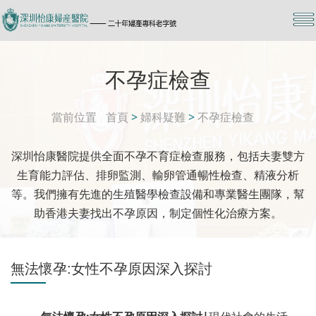
不孕症檢查
當前位置
首頁
>
婦科疑難
>
不孕症檢查
深圳怡康醫院提供全面不孕不育症檢查服務，包括夫妻雙方
生育能力評估、排卵監測、輸卵管通暢性檢查、精液分析
等。我們擁有先進的生殖醫學檢查設備和專業醫生團隊，幫
助香港夫妻找出不孕原因，制定個性化治療方案。
無法懷孕:女性不孕原因深入探討