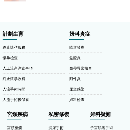
計劃生育
婦科炎症
終止懷孕服務
陰道發炎
懷孕檢查
盆腔炎
人工流產注意事項
白帶異常檢查
終止懷孕收費
附件炎
人流手術時間
尿道感染
人流手術後保養
婦科檢查
宮頸疾病
私密修復
婦科疑難
宮頸糜爛
漏尿手術
子宮肌瘤手術