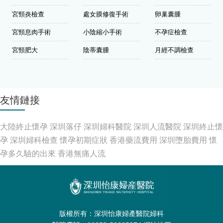
宮頸炎檢查
處女膜修復手術
卵巢囊腫
宮頸息肉手術
小陰縮小手術
不孕症檢查
宮頸肥大
陰蒂囊腫
月經不調檢查
友情鏈接
大陸終止懷孕
深圳落仔
深圳婦科醫院
深圳人流醫院
深圳終止懷
孕
深圳婦科檢查
懷孕初期症狀
香港藥流費用
深圳墮胎費用
懷
孕多久驗的出來
香港無痛人流
版權所有：深圳怡康婦產醫院婦科