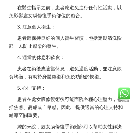
在醫生指示之前，患者應避免進行任何性活動，以
免影響處女膜修復手術部位的癒合。
3. 注意個人衛生：
患者應保持良好的個人衛生習慣，包括定期清洗陰
部，以防止感染的發生。
4. 適當的休息和飲食：
患者在術後應適當休息，避免過度活動，並注意飲
食均衡，有助於身體康復和免疫功能的恢復。
5. 心理支持：
患者在處女膜修復術後可能面臨各種心理壓力，包
括焦慮、憂慮或自卑感。因此，提供適當的心理支持和
輔導至關重要。
總的來說，處女膜修復手術雖然可以幫助女性解決