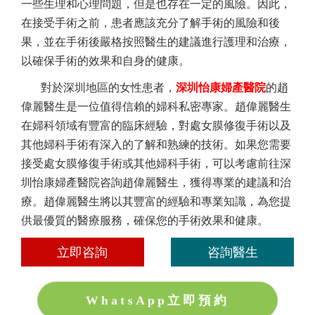
一些生理和心理問題，但是也存在一定的風險。因此，
在接受手術之前，患者應該充分了解手術的風險和後
果，並在手術後嚴格按照醫生的建議進行護理和治療，
以確保手術的效果和自身的健康。
對於深圳地區的女性患者，
深圳怡康婦產醫院
的趙
偉麗醫生是一位值得信賴的婦科私密專家。
趙偉麗
醫生
在婦科領域有豐富的臨床經驗，對處女膜修復手術以及
其他婦科手術有深入的了解和熟練的技術。如果您需要
接受處女膜修復手術或其他婦科手術，可以考慮前往深
圳怡康婦產醫院咨詢
趙偉麗
醫生，獲得專業的建議和治
療。
趙偉麗
醫生將以其豐富的經驗和專業知識，為您提
供最優質的醫療服務，確保您的手術效果和健康。
立即咨詢
咨詢醫生
WhatsApp立即預約