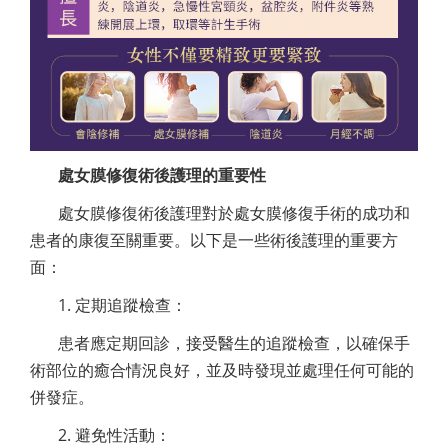
處女膜修復術後護理的重要性
處女膜修復術後護理對於處女膜修復手術的成功和
患者的康復至關重要。以下是一些術後護理的重要方
面：
1. 定期追蹤檢查：
患者應定期回診，接受醫生的追蹤檢查，以確保手
術部位的癒合情況良好，並及時發現並處理任何可能的
併發症。
2. 避免性活動：