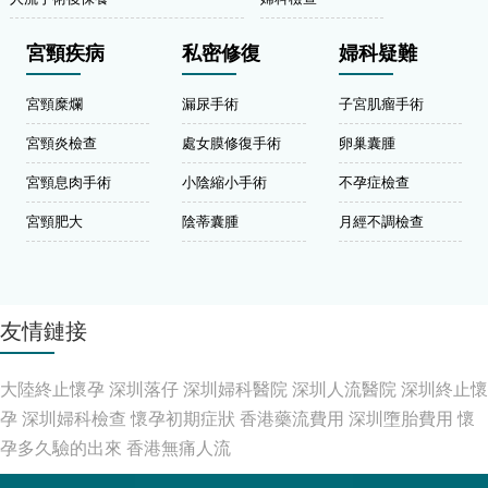
宮頸疾病
私密修復
婦科疑難
宮頸糜爛
漏尿手術
子宮肌瘤手術
宮頸炎檢查
處女膜修復手術
卵巢囊腫
宮頸息肉手術
小陰縮小手術
不孕症檢查
宮頸肥大
陰蒂囊腫
月經不調檢查
友情鏈接
大陸終止懷孕
深圳落仔
深圳婦科醫院
深圳人流醫院
深圳終止懷
孕
深圳婦科檢查
懷孕初期症狀
香港藥流費用
深圳墮胎費用
懷
孕多久驗的出來
香港無痛人流