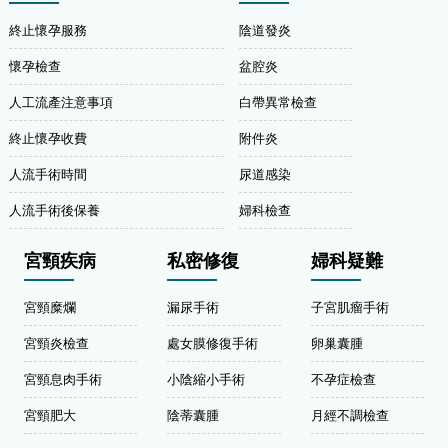
終止懷孕服務
陰道發炎
懷孕檢查
盆腔炎
人工流產注意事項
白帶異常檢查
終止懷孕收費
附件炎
人流手術時間
尿道感染
人流手術後保養
婦科檢查
宮頸疾病
私密修復
婦科疑難
宮頸糜爛
漏尿手術
子宮肌瘤手術
宮頸炎檢查
處女膜修復手術
卵巢囊腫
宮頸息肉手術
小陰縮小手術
不孕症檢查
宮頸肥大
陰蒂囊腫
月經不調檢查