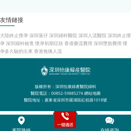
友情鏈接
大陸終止懷孕
深圳落仔
深圳婦科醫院
深圳人流醫院
深圳終止懷
孕
深圳婦科檢查
懷孕初期症狀
香港藥流費用
深圳墮胎費用
懷
孕多久驗的出來
香港無痛人流
版權所有：深圳怡康婦產醫院婦科
醫院電話：00852-59885274
網站地圖
醫院地址：廣東省深圳市羅湖區紅桂路1018號
來院路線
在線咨詢