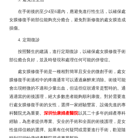
在手術後的至少4至6週內，應避免進行性生活，以確保處
女膜修復手術部位能夠充分癒合，避免對新修復的處女膜造成
損傷。
4. 定期復診
按照醫生的建議，進行定期復診，以確保處女膜修復手術
部位癒合良好，並及時發現和處理任何可能的併發症。
處女膜修復手術是一種相對簡單且安全的微創手術，處女
膜修復手術過程中的疼痛通常可以通過麻醉來消除。術後可能
會出現輕微的不適和少量出血，但這些症狀通常是暫時的。通
過適當的術後護理，絕大多數患者能夠順利康復。對於需要進
行處女膜修復手術的女性，選擇一家經驗豐富、設備先進的專
科醫院尤為重要。
深圳怡康婦產醫院
以其二十多年的婦產專科
經驗，為患者提供專業、安全的手術和全面的術後護理，是女
性值得信賴的選擇。如果有任何疑問或需要進行手術，歡迎隨