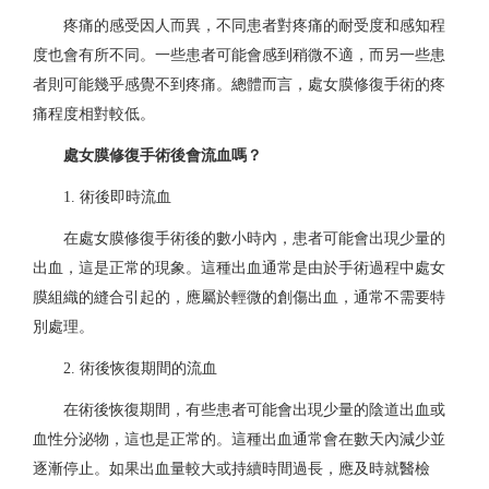
疼痛的感受因人而異，不同患者對疼痛的耐受度和感知程
度也會有所不同。一些患者可能會感到稍微不適，而另一些患
者則可能幾乎感覺不到疼痛。總體而言，處女膜修復手術的疼
痛程度相對較低。
處女膜修復手術後會流血嗎？
1. 術後即時流血
在處女膜修復手術後的數小時內，患者可能會出現少量的
出血，這是正常的現象。這種出血通常是由於手術過程中處女
膜組織的縫合引起的，應屬於輕微的創傷出血，通常不需要特
別處理。
2. 術後恢復期間的流血
在術後恢復期間，有些患者可能會出現少量的陰道出血或
血性分泌物，這也是正常的。這種出血通常會在數天內減少並
逐漸停止。如果出血量較大或持續時間過長，應及時就醫檢