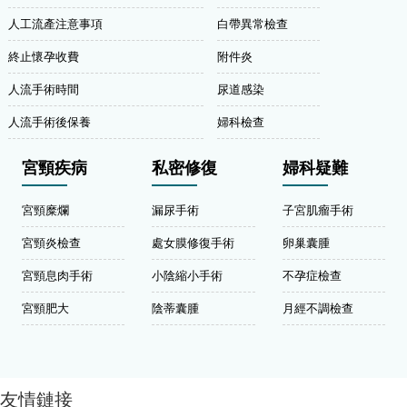
人工流產注意事項
白帶異常檢查
終止懷孕收費
附件炎
人流手術時間
尿道感染
人流手術後保養
婦科檢查
宮頸疾病
私密修復
婦科疑難
宮頸糜爛
漏尿手術
子宮肌瘤手術
宮頸炎檢查
處女膜修復手術
卵巢囊腫
宮頸息肉手術
小陰縮小手術
不孕症檢查
宮頸肥大
陰蒂囊腫
月經不調檢查
友情鏈接