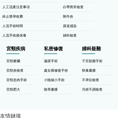
人工流產注意事項
白帶異常檢查
終止懷孕收費
附件炎
人流手術時間
尿道感染
人流手術後保養
婦科檢查
宮頸疾病
私密修復
婦科疑難
宮頸糜爛
漏尿手術
子宮肌瘤手術
宮頸炎檢查
處女膜修復手術
卵巢囊腫
宮頸息肉手術
小陰縮小手術
不孕症檢查
宮頸肥大
陰蒂囊腫
月經不調檢查
友情鏈接