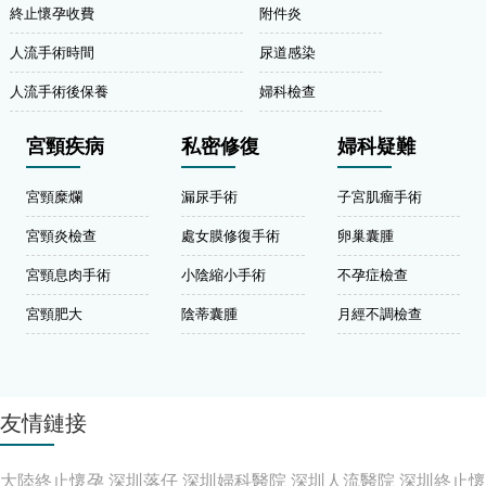
終止懷孕收費
附件炎
人流手術時間
尿道感染
人流手術後保養
婦科檢查
宮頸疾病
私密修復
婦科疑難
宮頸糜爛
漏尿手術
子宮肌瘤手術
宮頸炎檢查
處女膜修復手術
卵巢囊腫
宮頸息肉手術
小陰縮小手術
不孕症檢查
宮頸肥大
陰蒂囊腫
月經不調檢查
友情鏈接
大陸終止懷孕
深圳落仔
深圳婦科醫院
深圳人流醫院
深圳終止懷