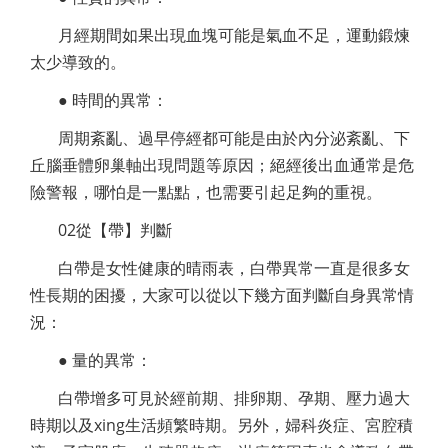
月經期間如果出現血塊可能是氣血不足，運動鍛煉
太少導致的。
● 時間的異常：
周期紊亂、過早停經都可能是由於內分泌紊亂、下
丘腦垂體卵巢軸出現問題等原因；絕經後出血通常是危
險警報，哪怕是一點點，也需要引起足夠的重視。
02從【帶】判斷
白帶是女性健康的晴雨表，白帶異常一直是很多女
性長期的困擾，大家可以從以下幾方面判斷自身異常情
況：
● 量的異常：
白帶增多可見於經前期、排卵期、孕期、壓力過大
時期以及xing生活頻繁時期。另外，婦科炎症、宮腔積