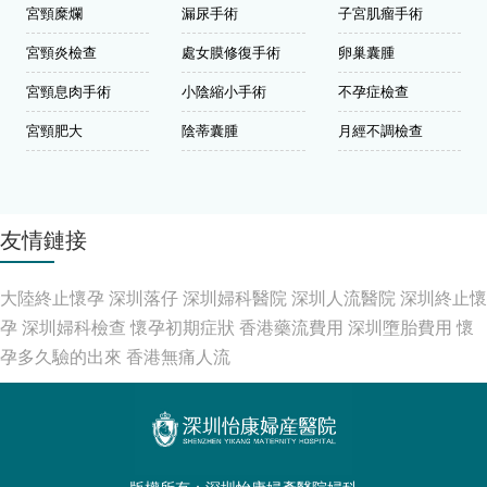
宮頸糜爛
漏尿手術
子宮肌瘤手術
宮頸炎檢查
處女膜修復手術
卵巢囊腫
宮頸息肉手術
小陰縮小手術
不孕症檢查
宮頸肥大
陰蒂囊腫
月經不調檢查
友情鏈接
大陸終止懷孕
深圳落仔
深圳婦科醫院
深圳人流醫院
深圳終止懷
孕
深圳婦科檢查
懷孕初期症狀
香港藥流費用
深圳墮胎費用
懷
孕多久驗的出來
香港無痛人流