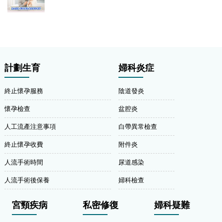
計劃生育
婦科炎症
終止懷孕服務
陰道發炎
懷孕檢查
盆腔炎
人工流產注意事項
白帶異常檢查
終止懷孕收費
附件炎
人流手術時間
尿道感染
人流手術後保養
婦科檢查
宮頸疾病
私密修復
婦科疑難