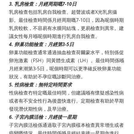
3. 乳房檢查：月經周期嘅7-10日
乳房檢查包括乳房自我檢查、超聲波或者X光乳房攝
影。最佳檢查時間係月經周期嘅7-10日，因為呢個時期
乳房較軟，不容易有水腫同結塊，更易檢查到異常。建
議女性每月喺呢個時期進行乳房自我檢查。
4. 卵巢功能檢查：月經第3-5日
卵巢功能檢查通常通過抽血檢查荷爾蒙水平，特別係促
卵泡激素（FSH）同黃體生成素（LH）。最佳時間係喺
月經來潮第3-5日，呢個時期可以更準確反映卵巢功能
狀況，有助於不孕症嘅診斷同治療。
5. 性病檢查：無特定時間要求
性病檢查冇特定嘅最佳時間，但建議喺有懷疑感染性病
或者有不安全性行為後盡快進行。定期檢查有助於早期
發現潛伏期性病，及早治療。
6. 子宮內膜活檢：月經後一星期
子宮內膜活檢係通過取子宮內膜樣本檢查異常增生或者
癌變嘅情況。最佳時間係喺月經結束後一星期內進行，