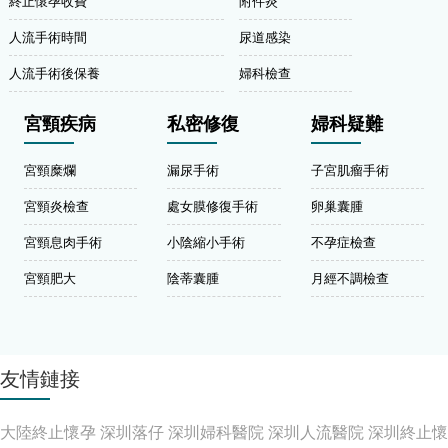
終止懷孕收費
附件炎
人流手術時間
尿道感染
人流手術後保養
婦科檢查
宮頸疾病
私密修復
婦科疑難
宮頸糜爛
漏尿手術
子宮肌瘤手術
宮頸炎檢查
處女膜修復手術
卵巢囊腫
宮頸息肉手術
小陰縮小手術
不孕症檢查
宮頸肥大
陰蒂囊腫
月經不調檢查
友情鏈接
大陸終止懷孕
深圳落仔
深圳婦科醫院
深圳人流醫院
深圳終止懷