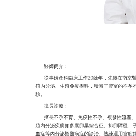
醫師簡介：
從事婦產科臨床工作20餘年，先後在南京
殖內分泌、生殖免疫學科，積累了豐富的不孕
驗。
擅長診療：
擅長不孕不育、免疫性不孕、複發性流產
殖內分泌疾病如多囊卵巢綜合征、排卵障礙、
血症等內分泌疑難病症的診治。熟練運用宮腔