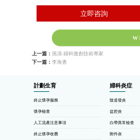
立即咨詢
W
上一篇：
孫清-婦科微創技術專家
下一篇：
李海勇
計劃生育
婦科炎症
終止懷孕服務
陰道發炎
懷孕檢查
盆腔炎
人工流產注意事項
白帶異常檢查
終止懷孕收費
附件炎