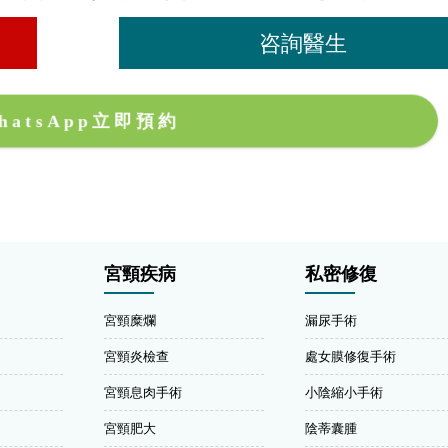
咨詢醫生
hatsApp立即預約
宮頸疾病
私密修復
宮頸糜爛
漏尿手術
宮頸炎檢查
處女膜修復手術
宮頸息肉手術
小陰縮小手術
宮頸肥大
陰蒂囊腫