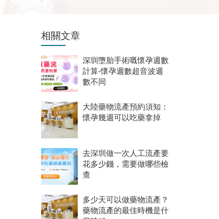
相關文章
深圳墮胎手術嘅懷孕週數
計算-懷孕週數超音波週
數不同
大陸藥物流產預約須知：
懷孕幾週可以吃藥拿掉
去深圳做一次人工流產要
花多少錢，需要做哪些檢
查
多少天可以做藥物流產？
藥物流產的最佳時機是什