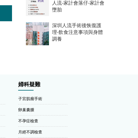
人流-家計會落仔-家計會
墮胎
深圳人流手術後恢復護
理-飲食注意事項與身體
調養
婦科疑難
子宮肌瘤手術
卵巢囊腫
不孕症檢查
月經不調檢查