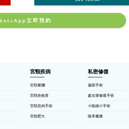
hatsApp立即預約
宮頸疾病
私密修復
宮頸糜爛
漏尿手術
宮頸炎檢查
處女膜修復手術
宮頸息肉手術
小陰縮小手術
宮頸肥大
陰蒂囊腫