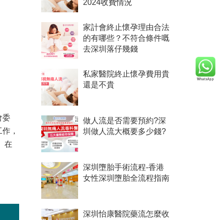
2024收費情況
家計會終止懷孕理由合法
的有哪些？不符合條件嘅
去深圳落仔幾錢
私家醫院終止懷孕費用貴
還是不貴
會委
做人流是否需要預約?深
工作，
圳做人流大概要多少錢?
。在
深圳墮胎手術流程-香港
女性深圳墮胎全流程指南
。
深圳怡康醫院藥流怎麼收