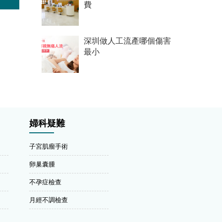
費
深圳做人工流產哪個傷害
最小
婦科疑難
子宮肌瘤手術
卵巢囊腫
不孕症檢查
月經不調檢查