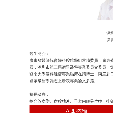
深
深
醫生簡介：
廣東省醫師協會婦科腔鏡學組常務委員，廣東
員，深圳市第三屆循證醫學專業委員會委員、
暨南大學婦科腫瘤專業臨床在讀博士，兩度赴日
國家級醫學雜志上發表專業論文多篇。
擅長診療：
輸卵管病變、盆腔粘連、子宮内膜異位症、排
立即咨詢